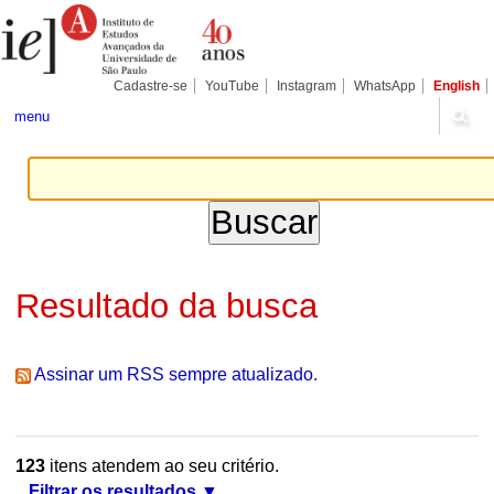
Ir
Ferramentas
Seções
para
Pessoais
o
conteúdo.
|
Cadastre-se
YouTube
Instagram
WhatsApp
English
Ir
para
menu
a
navegação
Resultado da busca
Assinar um RSS sempre atualizado.
123
itens atendem ao seu critério.
Filtrar os resultados