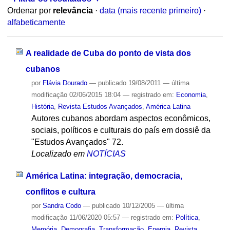
Ordenar por
relevância
·
data (mais recente primeiro)
·
alfabeticamente
A realidade de Cuba do ponto de vista dos
cubanos
por
Flávia Dourado
—
publicado
19/08/2011
—
última
modificação
02/06/2015 18:04
— registrado em:
Economia
,
História
,
Revista Estudos Avançados
,
América Latina
Autores cubanos abordam aspectos econômicos,
sociais, políticos e culturais do país em dossiê da
"Estudos Avançados" 72.
Localizado em
NOTÍCIAS
América Latina: integração, democracia,
conflitos e cultura
por
Sandra Codo
—
publicado
10/12/2005
—
última
modificação
11/06/2020 05:57
— registrado em:
Política
,
Memória
,
Demografia
,
Transformação
,
Energia
,
Revista