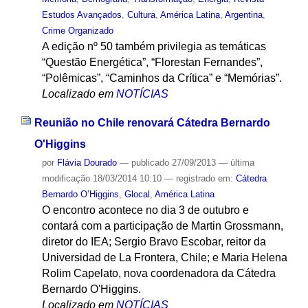
Estudos Avançados
,
Cultura
,
América Latina
,
Argentina
,
Crime Organizado
A edição nº 50 também privilegia as temáticas
“Questão Energética”, “Florestan Fernandes”,
“Polêmicas”, “Caminhos da Crítica” e “Memórias”.
Localizado em
NOTÍCIAS
Reunião no Chile renovará Cátedra Bernardo
O'Higgins
por
Flávia Dourado
—
publicado
27/09/2013
—
última
modificação
18/03/2014 10:10
— registrado em:
Cátedra
Bernardo O’Higgins
,
Glocal
,
América Latina
O encontro acontece no dia 3 de outubro e
contará com a participação de Martin Grossmann,
diretor do IEA; Sergio Bravo Escobar, reitor da
Universidad de La Frontera, Chile; e Maria Helena
Rolim Capelato, nova coordenadora da Cátedra
Bernardo O'Higgins.
Localizado em
NOTÍCIAS