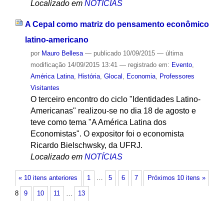
Localizado em
NOTÍCIAS
A Cepal como matriz do pensamento econômico
latino-americano
por
Mauro Bellesa
—
publicado
10/09/2015
—
última
modificação
14/09/2015 13:41
— registrado em:
Evento
,
América Latina
,
História
,
Glocal
,
Economia
,
Professores
Visitantes
O terceiro encontro do ciclo "Identidades Latino-
Americanas" realizou-se no dia 18 de agosto e
teve como tema "A América Latina dos
Economistas". O expositor foi o economista
Ricardo Bielschwsky, da UFRJ.
Localizado em
NOTÍCIAS
« 10 itens anteriores
1
…
5
6
7
Próximos 10 itens »
8
9
10
11
…
13