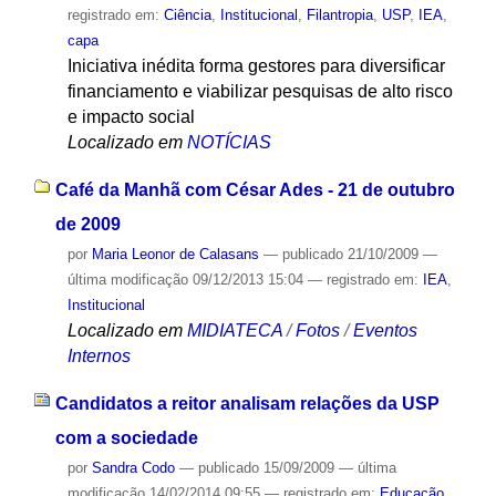
registrado em:
Ciência
,
Institucional
,
Filantropia
,
USP
,
IEA
,
capa
Iniciativa inédita forma gestores para diversificar
financiamento e viabilizar pesquisas de alto risco
e impacto social
Localizado em
NOTÍCIAS
Café da Manhã com César Ades - 21 de outubro
de 2009
por
Maria Leonor de Calasans
—
publicado
21/10/2009
—
última modificação
09/12/2013 15:04
— registrado em:
IEA
,
Institucional
Localizado em
MIDIATECA
/
Fotos
/
Eventos
Internos
Candidatos a reitor analisam relações da USP
com a sociedade
por
Sandra Codo
—
publicado
15/09/2009
—
última
modificação
14/02/2014 09:55
— registrado em:
Educação
,