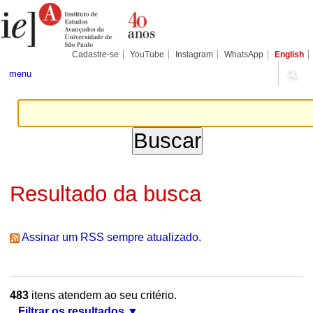
Ir
Ferramentas
Seções
para
Pessoais
o
conteúdo.
|
Cadastre-se
YouTube
Instagram
WhatsApp
English
Ir
para
menu
a
navegação
Resultado da busca
Assinar um RSS sempre atualizado.
483
itens atendem ao seu critério.
Filtrar os resultados