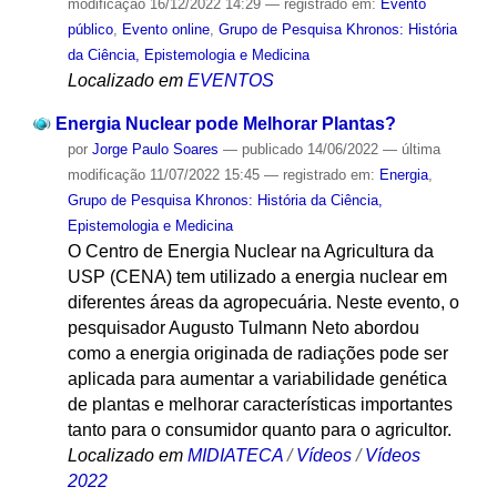
modificação
16/12/2022 14:29
— registrado em:
Evento
público
,
Evento online
,
Grupo de Pesquisa Khronos: História
da Ciência, Epistemologia e Medicina
Localizado em
EVENTOS
Energia Nuclear pode Melhorar Plantas?
por
Jorge Paulo Soares
—
publicado
14/06/2022
—
última
modificação
11/07/2022 15:45
— registrado em:
Energia
,
Grupo de Pesquisa Khronos: História da Ciência,
Epistemologia e Medicina
O Centro de Energia Nuclear na Agricultura da
USP (CENA) tem utilizado a energia nuclear em
diferentes áreas da agropecuária. Neste evento, o
pesquisador Augusto Tulmann Neto abordou
como a energia originada de radiações pode ser
aplicada para aumentar a variabilidade genética
de plantas e melhorar características importantes
tanto para o consumidor quanto para o agricultor.
Localizado em
MIDIATECA
/
Vídeos
/
Vídeos
2022