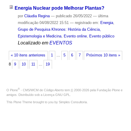
Energia Nuclear pode Melhorar Plantas?
por
Cláudia Regina
—
publicado
26/05/2022
—
última
modificação
04/08/2022 15:51
— registrado em:
Energia
,
Grupo de Pesquisa Khronos: História da Ciência,
Epistemologia e Medicina
,
Evento online
,
Evento público
Localizado em
EVENTOS
« 10 itens anteriores
1
…
5
6
7
Próximos 10 itens »
8
9
10
11
…
19
®
O
Plone
- CMS/WCM de Código Aberto
tem
©
2000-2026 pela
Fundação Plone
e
amigos. Distribuído sob a
Licença GNU GPL
.
This Plone Theme brought to you by
Simples Consultoria
.