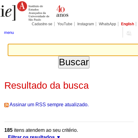
Ir
Ferramentas
Seções
para
Pessoais
o
conteúdo.
|
Cadastre-se
YouTube
Instagram
WhatsApp
English
Ir
para
menu
a
navegação
Resultado da busca
Assinar um RSS sempre atualizado.
185
itens atendem ao seu critério.
Filtrar os resultados