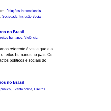
o em:
Relações Internacionais
,
a
,
Sociedade
,
Inclusão Social
nos no Brasil
ireitos humanos
,
Violência
,
nos referente à visita que ela
 direitos humanos no país. Os
ctos políticos e sociais do
nos no Brasil
 público
,
Evento online
,
Direitos