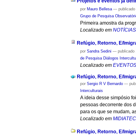
Projetos e eventos já def
por
Mauro Bellesa
—
publicado
Grupo de Pesquisa Observatóri
Primeira amostra da prog
Localizado em
NOTÍCIA
Refúgio, Retorno, E/Imigr
por
Sandra Sedini
—
publicado
de Pesquisa Diálogos Intercultu
Localizado em
EVENTO
Refúgio, Retorno, E/Imigra
por
Sergio R V Bernardo
—
pub
Interculturais
A ideia desse simpósio fo
pessoas decorrente dos d
para os que se mudam, a
Localizado em
MIDIATE
Refúgio, Retorno, E/Imigr