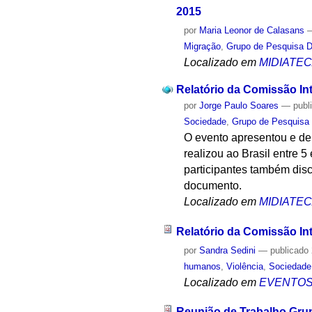
2015
por
Maria Leonor de Calasans
Migração
,
Grupo de Pesquisa Di
Localizado em
MIDIATE
Relatório da Comissão In
por
Jorge Paulo Soares
—
publ
Sociedade
,
Grupo de Pesquisa D
O evento apresentou e de
realizou ao Brasil entre 
participantes também disc
documento.
Localizado em
MIDIATE
Relatório da Comissão In
por
Sandra Sedini
—
publicado
humanos
,
Violência
,
Sociedade
Localizado em
EVENTO
Reunião de Trabalho Grup