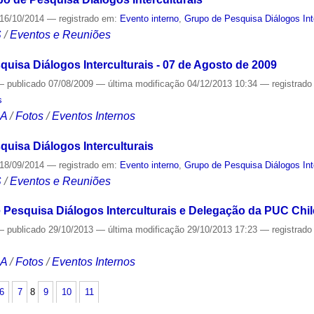
16/10/2014
— registrado em:
Evento interno
,
Grupo de Pesquisa Diálogos Inte
S
/
Eventos e Reuniões
uisa Diálogos Interculturais - 07 de Agosto de 2009
—
publicado
07/08/2009
—
última modificação
04/12/2013 10:34
— registrad
s
CA
/
Fotos
/
Eventos Internos
uisa Diálogos Interculturais
18/09/2014
— registrado em:
Evento interno
,
Grupo de Pesquisa Diálogos Inte
S
/
Eventos e Reuniões
 Pesquisa Diálogos Interculturais e Delegação da PUC Chil
—
publicado
29/10/2013
—
última modificação
29/10/2013 17:23
— registrad
CA
/
Fotos
/
Eventos Internos
6
7
8
9
10
11