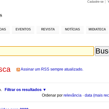
Cadastre-se
Busca
Busca
Avançad
OAS
EVENTOS
REVISTA
NOTÍCIAS
MIDIATECA
sca
Assinar um RSS sempre atualizado.
o.
Filtrar os resultados
Ordenar por
relevância
·
data (mais rec