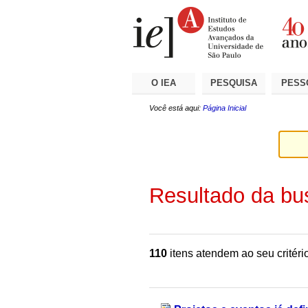
Ir
Ferramentas
Seções
para
Pessoais
o
conteúdo.
|
Ir
para
a
O IEA
PESQUISA
PESS
navegação
Você está aqui:
Página Inicial
Resultado da bu
110
itens atendem ao seu critéri