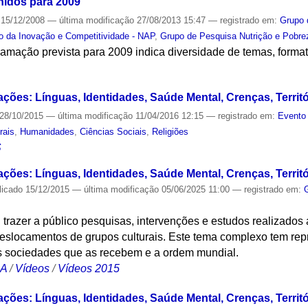
inidos para 2009
15/12/2008
—
última modificação
27/08/2013 15:47
— registrado em:
Grupo 
o da Inovação e Competitividade - NAP
,
Grupo de Pesquisa Nutrição e Pobre
ramação prevista para 2009 indica diversidade de temas, forma
S
ações: Línguas, Identidades, Saúde Mental, Crenças, Territó
28/10/2015
—
última modificação
11/04/2016 12:15
— registrado em:
Evento 
rais
,
Humanidades
,
Ciências Sociais
,
Religiões
S
ções: Línguas, Identidades, Saúde Mental, Crenças, Territór
licado
15/12/2015
—
última modificação
05/06/2025 11:00
— registrado em:
i trazer a público pesquisas, intervenções e estudos realizados
eslocamentos de grupos culturais. Este tema complexo tem re
s sociedades que as recebem e a ordem mundial.
CA
/
Vídeos
/
Vídeos 2015
ações: Línguas, Identidades, Saúde Mental, Crenças, Territ