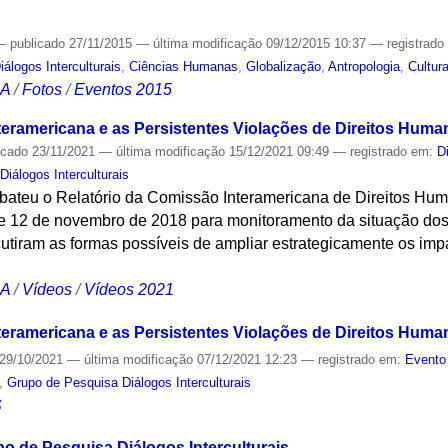
—
publicado
27/11/2015
—
última modificação
09/12/2015 10:37
— registrad
álogos Interculturais
,
Ciências Humanas
,
Globalização
,
Antropologia
,
Cultur
CA
/
Fotos
/
Eventos 2015
teramericana e as Persistentes Violações de Direitos Huma
icado
23/11/2021
—
última modificação
15/12/2021 09:49
— registrado em:
D
iálogos Interculturais
bateu o Relatório da Comissão Interamericana de Direitos Huma
5 e 12 de novembro de 2018 para monitoramento da situação dos
utiram as formas possíveis de ampliar estrategicamente os impa
CA
/
Vídeos
/
Vídeos 2021
teramericana e as Persistentes Violações de Direitos Huma
29/10/2021
—
última modificação
07/12/2021 12:23
— registrado em:
Evento
,
Grupo de Pesquisa Diálogos Interculturais
S
o de Pesquisa Diálogos Interculturais