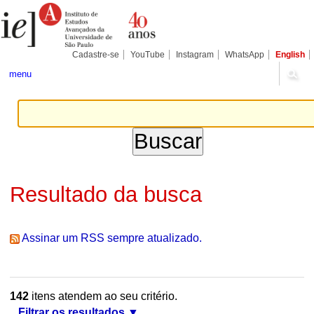
Ir
Ferramentas
Seções
para
Pessoais
o
conteúdo.
|
Cadastre-se
YouTube
Instagram
WhatsApp
English
Ir
para
menu
a
navegação
Resultado da busca
Assinar um RSS sempre atualizado.
142
itens atendem ao seu critério.
Filtrar os resultados