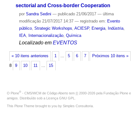
sectorial and Cross-border Cooperation
por
Sandra Sedini
—
publicado
21/06/2017
—
última
modificação
21/07/2017 14:37
— registrado em:
Evento
público
,
Strategic Workshops
,
ACIESP
,
Energia
,
Indústria
,
IEA
,
Internacionalização
,
Química
Localizado em
EVENTOS
« 10 itens anteriores
1
…
5
6
7
Próximos 10 itens »
8
9
10
11
…
15
®
O
Plone
- CMS/WCM de Código Aberto
tem
©
2000-2026 pela
Fundação Plone
e
amigos. Distribuído sob a
Licença GNU GPL
.
This Plone Theme brought to you by
Simples Consultoria
.