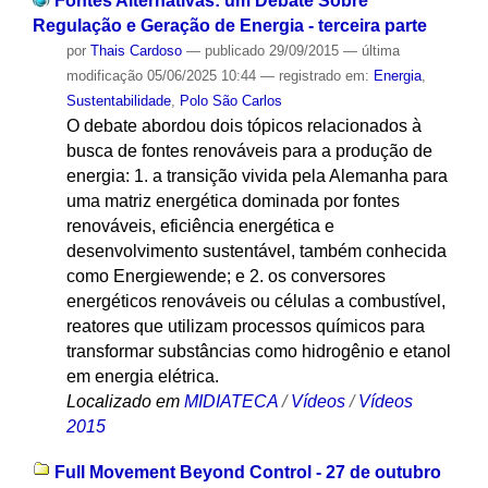
Fontes Alternativas: um Debate Sobre
Regulação e Geração de Energia - terceira parte
por
Thais Cardoso
—
publicado
29/09/2015
—
última
modificação
05/06/2025 10:44
— registrado em:
Energia
,
Sustentabilidade
,
Polo São Carlos
O debate abordou dois tópicos relacionados à
busca de fontes renováveis para a produção de
energia: 1. a transição vivida pela Alemanha para
uma matriz energética dominada por fontes
renováveis, eficiência energética e
desenvolvimento sustentável, também conhecida
como Energiewende; e 2. os conversores
energéticos renováveis ou células a combustível,
reatores que utilizam processos químicos para
transformar substâncias como hidrogênio e etanol
em energia elétrica.
Localizado em
MIDIATECA
/
Vídeos
/
Vídeos
2015
Full Movement Beyond Control - 27 de outubro