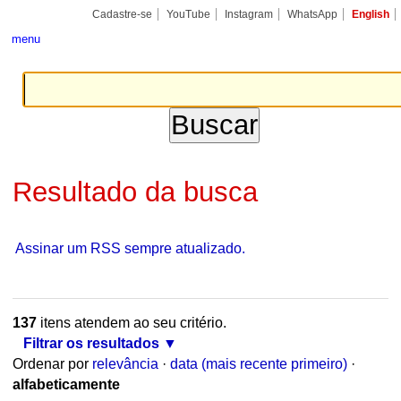
Ir
Ferramentas
Seções
para
Pessoais
o
conteúdo.
|
Cadastre-se
YouTube
Instagram
WhatsApp
English
Ir
para
menu
a
navegação
Resultado da busca
Assinar um RSS sempre atualizado.
137
itens atendem ao seu critério.
Filtrar os resultados