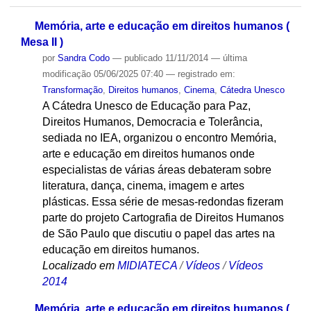
Ordenar por
relevância
·
data (mais recente primeiro)
·
alfabeticamente
Memória, arte e educação em direitos humanos (
Mesa II )
por
Sandra Codo
—
publicado
11/11/2014
—
última
modificação
05/06/2025 07:40
— registrado em:
Transformação
,
Direitos humanos
,
Cinema
,
Cátedra Unesco
A Cátedra Unesco de Educação para Paz,
Direitos Humanos, Democracia e Tolerância,
sediada no IEA, organizou o encontro Memória,
arte e educação em direitos humanos onde
especialistas de várias áreas debateram sobre
literatura, dança, cinema, imagem e artes
plásticas. Essa série de mesas-redondas fizeram
parte do projeto Cartografia de Direitos Humanos
de São Paulo que discutiu o papel das artes na
educação em direitos humanos.
Localizado em
MIDIATECA
/
Vídeos
/
Vídeos