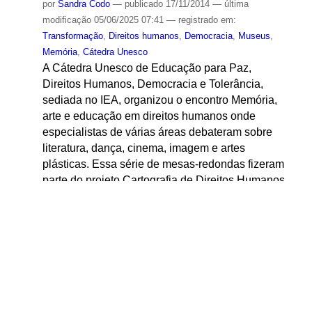
Memória, arte e educação em direitos humanos (
Mesa V )
por
Sandra Codo
—
publicado
17/11/2014
—
última
modificação
05/06/2025 07:41
— registrado em:
Transformação
,
Direitos humanos
,
Democracia
,
Museus
,
Memória
,
Cátedra Unesco
A Cátedra Unesco de Educação para Paz,
Direitos Humanos, Democracia e Tolerância,
sediada no IEA, organizou o encontro Memória,
arte e educação em direitos humanos onde
especialistas de várias áreas debateram sobre
literatura, dança, cinema, imagem e artes
plásticas. Essa série de mesas-redondas fizeram
parte do projeto Cartografia de Direitos Humanos
de São Paulo que discutiu o papel das artes na
educação em direitos humanos.
Localizado em
MIDIATECA
/
Vídeos
/
Vídeos
2014