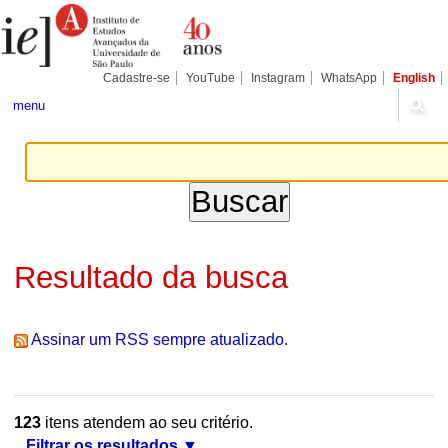
Ir
Ferramentas
Seções
para
Pessoais
o
conteúdo.
|
Cadastre-se
YouTube
Instagram
WhatsApp
English
Ir
para
menu
a
navegação
Resultado da busca
Assinar um RSS sempre atualizado.
123
itens atendem ao seu critério.
Filtrar os resultados