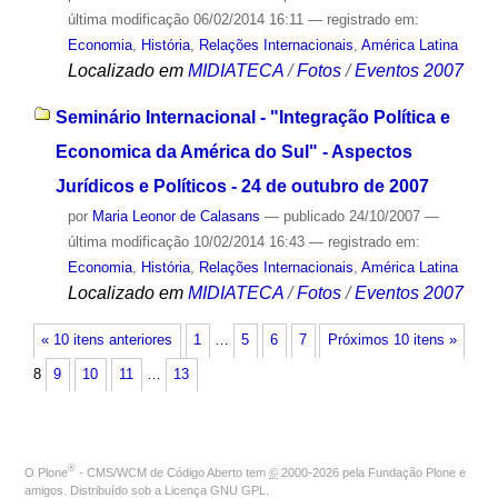
última modificação
06/02/2014 16:11
— registrado em:
Economia
,
História
,
Relações Internacionais
,
América Latina
Localizado em
MIDIATECA
/
Fotos
/
Eventos 2007
Seminário Internacional - "Integração Política e
Economica da América do Sul" - Aspectos
Jurídicos e Políticos - 24 de outubro de 2007
por
Maria Leonor de Calasans
—
publicado
24/10/2007
—
última modificação
10/02/2014 16:43
— registrado em:
Economia
,
História
,
Relações Internacionais
,
América Latina
Localizado em
MIDIATECA
/
Fotos
/
Eventos 2007
« 10 itens anteriores
1
…
5
6
7
Próximos 10 itens »
8
9
10
11
…
13
®
O
Plone
- CMS/WCM de Código Aberto
tem
©
2000-2026 pela
Fundação Plone
e
amigos. Distribuído sob a
Licença GNU GPL
.