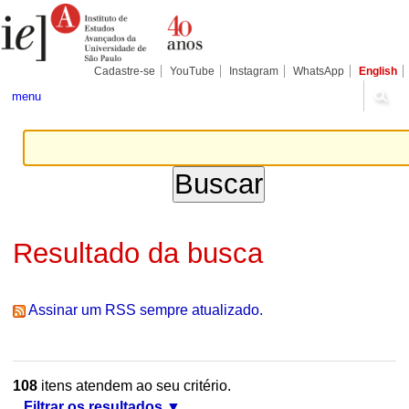
Ir
Ferramentas
Seções
para
Pessoais
o
conteúdo.
|
Cadastre-se
YouTube
Instagram
WhatsApp
English
Ir
para
menu
a
navegação
Resultado da busca
Assinar um RSS sempre atualizado.
108
itens atendem ao seu critério.
Filtrar os resultados