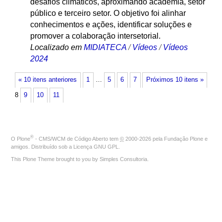
desafios climáticos, aproximando academia, setor
público e terceiro setor. O objetivo foi alinhar
conhecimentos e ações, identificar soluções e
promover a colaboração intersetorial.
Localizado em
MIDIATECA
/
Vídeos
/
Vídeos
2024
« 10 itens anteriores
1
…
5
6
7
Próximos 10 itens »
8
9
10
11
®
O
Plone
- CMS/WCM de Código Aberto
tem
©
2000-2026 pela
Fundação Plone
e
amigos. Distribuído sob a
Licença GNU GPL
.
This Plone Theme brought to you by
Simples Consultoria
.