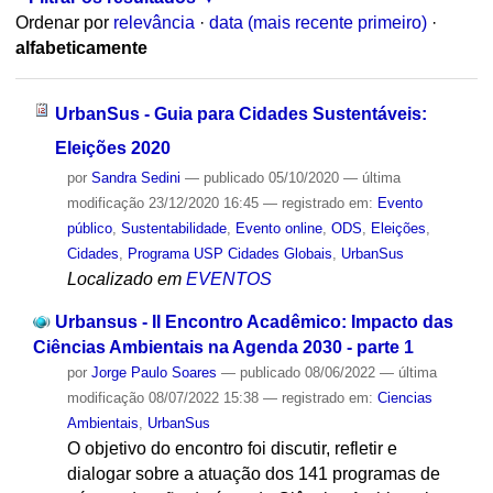
Ordenar por
relevância
·
data (mais recente primeiro)
·
alfabeticamente
UrbanSus - Guia para Cidades Sustentáveis:
Eleições 2020
por
Sandra Sedini
—
publicado
05/10/2020
—
última
modificação
23/12/2020 16:45
— registrado em:
Evento
público
,
Sustentabilidade
,
Evento online
,
ODS
,
Eleições
,
Cidades
,
Programa USP Cidades Globais
,
UrbanSus
Localizado em
EVENTOS
Urbansus - II Encontro Acadêmico: Impacto das
Ciências Ambientais na Agenda 2030 - parte 1
por
Jorge Paulo Soares
—
publicado
08/06/2022
—
última
modificação
08/07/2022 15:38
— registrado em:
Ciencias
Ambientais
,
UrbanSus
O objetivo do encontro foi discutir, refletir e
dialogar sobre a atuação dos 141 programas de