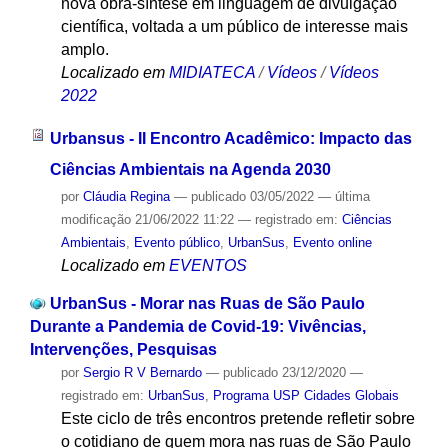
nova obra-síntese em linguagem de divulgação
científica, voltada a um público de interesse mais
amplo.
Localizado em
MIDIATECA
/
Vídeos
/
Vídeos
2022
Urbansus - II Encontro Acadêmico: Impacto das
Ciências Ambientais na Agenda 2030
por
Cláudia Regina
—
publicado
03/05/2022
—
última
modificação
21/06/2022 11:22
— registrado em:
Ciências
Ambientais
,
Evento público
,
UrbanSus
,
Evento online
Localizado em
EVENTOS
UrbanSus - Morar nas Ruas de São Paulo
Durante a Pandemia de Covid-19: Vivências,
Intervenções, Pesquisas
por
Sergio R V Bernardo
—
publicado
23/12/2020
—
registrado em:
UrbanSus
,
Programa USP Cidades Globais
Este ciclo de três encontros pretende refletir sobre
o cotidiano de quem mora nas ruas de São Paulo