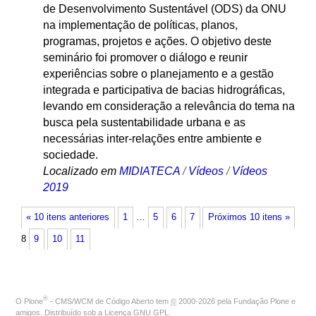
de Desenvolvimento Sustentável (ODS) da ONU
na implementação de políticas, planos,
programas, projetos e ações. O objetivo deste
seminário foi promover o diálogo e reunir
experiências sobre o planejamento e a gestão
integrada e participativa de bacias hidrográficas,
levando em consideração a relevância do tema na
busca pela sustentabilidade urbana e as
necessárias inter-relações entre ambiente e
sociedade.
Localizado em
MIDIATECA
/
Vídeos
/
Vídeos
2019
« 10 itens anteriores
1
…
5
6
7
Próximos 10 itens »
8
9
10
11
®
O
Plone
- CMS/WCM de Código Aberto
tem
©
2000-2026 pela
Fundação Plone
e
amigos. Distribuído sob a
Licença GNU GPL
.