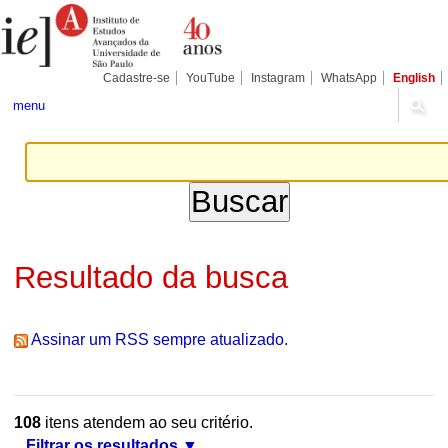
Ir
Ferramentas
Seções
para
Pessoais
o
conteúdo.
|
Cadastre-se
YouTube
Instagram
WhatsApp
English
Ir
para
menu
a
navegação
Resultado da busca
Assinar um RSS sempre atualizado.
108
itens atendem ao seu critério.
Filtrar os resultados