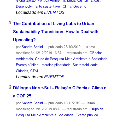
Globalização
,
Política Ambiental
,
Mudanças Climáticas
,
Desenvolvimento sustentável
,
Clima
,
Governo
Localizado em
EVENTOS
The Contribution of Living Labs to Urban
Sustainability Transitions: How to Deal with
Upscaling?
por
Sandra Sedini
—
publicado
25/10/2019
—
última
modificação
12/12/2019 16:37
— registrado em:
Ciências
Ambientais
,
Grupo de Pesquisa Meio Ambiente e Sociedade
,
Evento público
,
Interdisciplinaridade
,
Sustentabilidade
,
Cidades
,
CT&I
Localizado em
EVENTOS
Diálogos Norte-Sul – Relação Ciência e Clima e
a COP 25
por
Sandra Sedini
—
publicado
18/11/2019
—
última
modificação
19/12/2019 08:18
— registrado em:
Grupo de
Pesquisa Meio Ambiente e Sociedade
,
Evento público