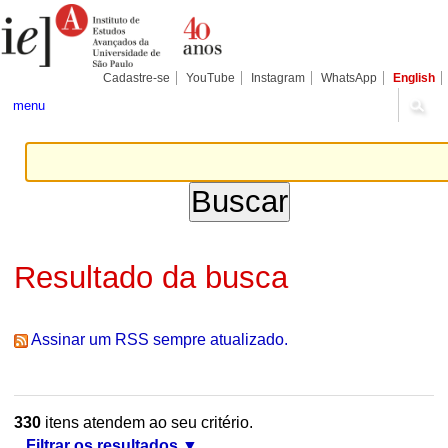
Ir
Ferramentas
Seções
para
Pessoais
o
conteúdo.
|
Cadastre-se
YouTube
Instagram
WhatsApp
English
Ir
para
menu
a
navegação
Resultado da busca
Assinar um RSS sempre atualizado.
330
itens atendem ao seu critério.
Filtrar os resultados