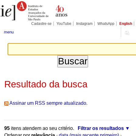
Ir
Ferramentas
Seções
para
Pessoais
o
conteúdo.
|
Cadastre-se
YouTube
Instagram
WhatsApp
English
Ir
para
menu
a
navegação
Resultado da busca
Assinar um RSS sempre atualizado.
95
itens atendem ao seu critério.
Filtrar os resultados
Ordenar por
relevância
·
data (mais recente primeiro)
·