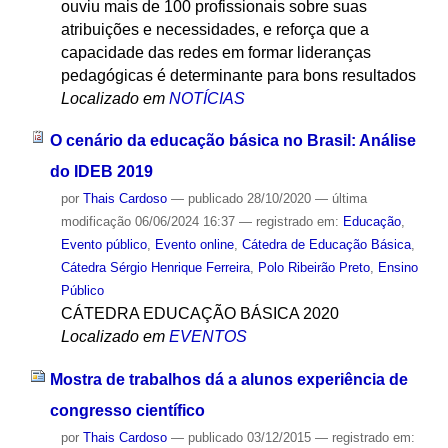
ouviu mais de 100 profissionais sobre suas
atribuições e necessidades, e reforça que a
capacidade das redes em formar lideranças
pedagógicas é determinante para bons resultados
Localizado em
NOTÍCIAS
O cenário da educação básica no Brasil: Análise
do IDEB 2019
por
Thais Cardoso
—
publicado
28/10/2020
—
última
modificação
06/06/2024 16:37
— registrado em:
Educação
,
Evento público
,
Evento online
,
Cátedra de Educação Básica
,
Cátedra Sérgio Henrique Ferreira
,
Polo Ribeirão Preto
,
Ensino
Público
CÁTEDRA EDUCAÇÃO BÁSICA 2020
Localizado em
EVENTOS
Mostra de trabalhos dá a alunos experiência de
congresso científico
por
Thais Cardoso
—
publicado
03/12/2015
— registrado em: