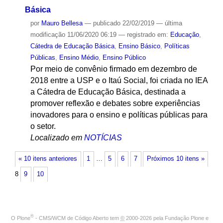
Básica
por
Mauro Bellesa
—
publicado
22/02/2019
—
última
modificação
11/06/2020 06:19
— registrado em:
Educação
,
Cátedra de Educação Básica
,
Ensino Básico
,
Políticas
Públicas
,
Ensino Médio
,
Ensino Público
Por meio de convênio firmado em dezembro de
2018 entre a USP e o Itaú Social, foi criada no IEA
a Cátedra de Educação Básica, destinada a
promover reflexão e debates sobre experiências
inovadores para o ensino e políticas públicas para
o setor.
Localizado em
NOTÍCIAS
« 10 itens anteriores
1
…
5
6
7
Próximos 10 itens »
8
9
10
®
O
Plone
- CMS/WCM de Código Aberto
tem
©
2000-2026 pela
Fundação Plone
e