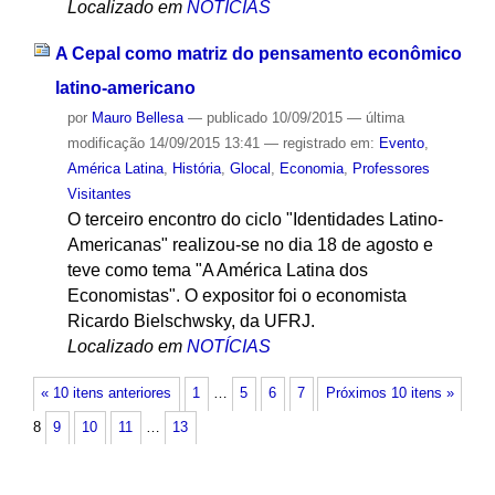
Localizado em
NOTÍCIAS
A Cepal como matriz do pensamento econômico
latino-americano
por
Mauro Bellesa
—
publicado
10/09/2015
—
última
modificação
14/09/2015 13:41
— registrado em:
Evento
,
América Latina
,
História
,
Glocal
,
Economia
,
Professores
Visitantes
O terceiro encontro do ciclo "Identidades Latino-
Americanas" realizou-se no dia 18 de agosto e
teve como tema "A América Latina dos
Economistas". O expositor foi o economista
Ricardo Bielschwsky, da UFRJ.
Localizado em
NOTÍCIAS
« 10 itens anteriores
1
…
5
6
7
Próximos 10 itens »
8
9
10
11
…
13