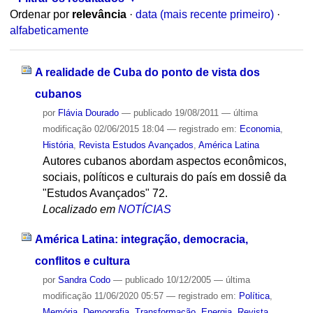
Ordenar por
relevância
·
data (mais recente primeiro)
·
alfabeticamente
A realidade de Cuba do ponto de vista dos
cubanos
por
Flávia Dourado
—
publicado
19/08/2011
—
última
modificação
02/06/2015 18:04
— registrado em:
Economia
,
História
,
Revista Estudos Avançados
,
América Latina
Autores cubanos abordam aspectos econômicos,
sociais, políticos e culturais do país em dossiê da
"Estudos Avançados" 72.
Localizado em
NOTÍCIAS
América Latina: integração, democracia,
conflitos e cultura
por
Sandra Codo
—
publicado
10/12/2005
—
última
modificação
11/06/2020 05:57
— registrado em:
Política
,
Memória
,
Demografia
,
Transformação
,
Energia
,
Revista