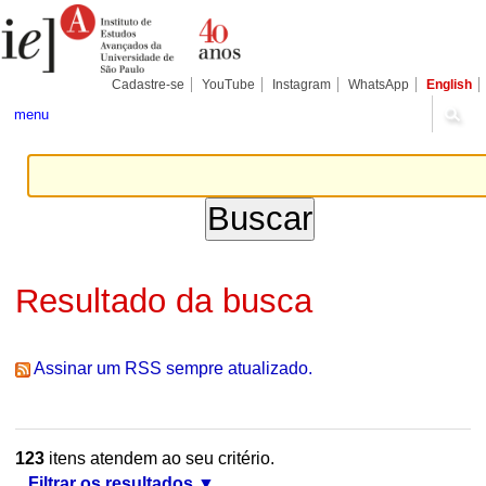
Ir
Ferramentas
Seções
para
Pessoais
o
conteúdo.
|
Cadastre-se
YouTube
Instagram
WhatsApp
English
Ir
para
menu
a
navegação
Resultado da busca
Assinar um RSS sempre atualizado.
123
itens atendem ao seu critério.
Filtrar os resultados