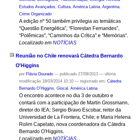
Estudos Avançados
,
Cultura
,
América Latina
,
Argentina
,
Crime Organizado
A edição nº 50 também privilegia as temáticas
“Questão Energética”, “Florestan Fernandes”,
“Polêmicas”, “Caminhos da Crítica” e “Memórias”.
Localizado em
NOTÍCIAS
Reunião no Chile renovará Cátedra Bernardo
O'Higgins
por
Flávia Dourado
—
publicado
27/09/2013
—
última
modificação
18/03/2014 10:10
— registrado em:
Cátedra
Bernardo O’Higgins
,
Glocal
,
América Latina
O encontro acontece no dia 3 de outubro e
contará com a participação de Martin Grossmann,
diretor do IEA; Sergio Bravo Escobar, reitor da
Universidad de La Frontera, Chile; e Maria Helena
Rolim Capelato, nova coordenadora da Cátedra
Bernardo O'Higgins.
Localizado em
NOTÍCIAS