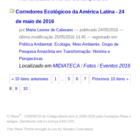
Corredores Ecológicos da América Latina - 24
de maio de 2016
por
Maria Leonor de Calasans
—
publicado
24/05/2016
—
última modificação
25/05/2016 14:45
— registrado em:
Política Ambiental
,
Ecologia
,
Meio Ambiente
,
Grupo de
Pesquisa Amazônia em Transformação: História e
Perspectivas
Localizado em
MIDIATECA
/
Fotos
/
Eventos 2016
« 10 itens anteriores
1
…
5
6
7
Próximos 10 itens »
8
9
10
®
O
Plone
- CMS/WCM de Código Aberto
tem
©
2000-2026 pela
Fundação Plone
e
amigos. Distribuído sob a
Licença GNU GPL
.
This Plone Theme brought to you by
Simples Consultoria
.