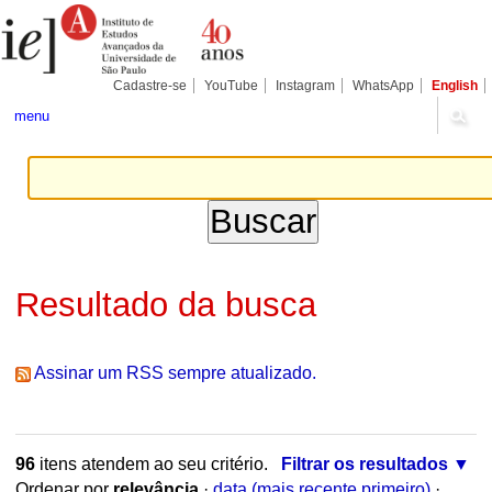
Ir
Ferramentas
Seções
para
Pessoais
o
conteúdo.
|
Cadastre-se
YouTube
Instagram
WhatsApp
English
Ir
para
menu
a
navegação
Resultado da busca
Assinar um RSS sempre atualizado.
96
itens atendem ao seu critério.
Filtrar os resultados
Ordenar por
relevância
·
data (mais recente primeiro)
·