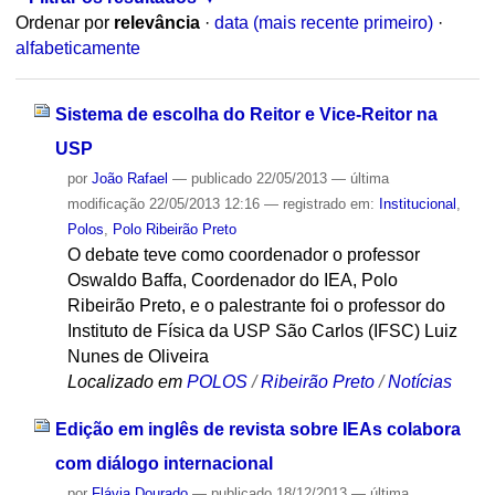
Ordenar por
relevância
·
data (mais recente primeiro)
·
alfabeticamente
Sistema de escolha do Reitor e Vice-Reitor na
USP
por
João Rafael
—
publicado
22/05/2013
—
última
modificação
22/05/2013 12:16
— registrado em:
Institucional
,
Polos
,
Polo Ribeirão Preto
O debate teve como coordenador o professor
Oswaldo Baffa, Coordenador do IEA, Polo
Ribeirão Preto, e o palestrante foi o professor do
Instituto de Física da USP São Carlos (IFSC) Luiz
Nunes de Oliveira
Localizado em
POLOS
/
Ribeirão Preto
/
Notícias
Edição em inglês de revista sobre IEAs colabora
com diálogo internacional
por
Flávia Dourado
—
publicado
18/12/2013
—
última