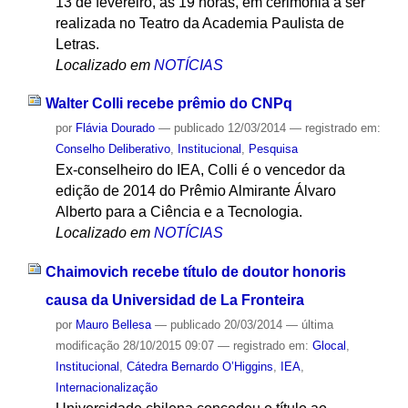
13 de fevereiro, às 19 horas, em cerimônia a ser
realizada no Teatro da Academia Paulista de
Letras.
Localizado em
NOTÍCIAS
Walter Colli recebe prêmio do CNPq
por
Flávia Dourado
—
publicado
12/03/2014
— registrado em:
Conselho Deliberativo
,
Institucional
,
Pesquisa
Ex-conselheiro do IEA, Colli é o vencedor da
edição de 2014 do Prêmio Almirante Álvaro
Alberto para a Ciência e a Tecnologia.
Localizado em
NOTÍCIAS
Chaimovich recebe título de doutor honoris
causa da Universidad de La Fronteira
por
Mauro Bellesa
—
publicado
20/03/2014
—
última
modificação
28/10/2015 09:07
— registrado em:
Glocal
,
Institucional
,
Cátedra Bernardo O’Higgins
,
IEA
,
Internacionalização