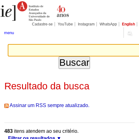
Ir
Ferramentas
Seções
para
Pessoais
o
conteúdo.
|
Cadastre-se
YouTube
Instagram
WhatsApp
English
Ir
para
menu
a
navegação
Resultado da busca
Assinar um RSS sempre atualizado.
483
itens atendem ao seu critério.
Filtrar os resultados