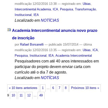
modificação
12/02/2016 13:38
— registrado em:
Ubias
,
Intercontinental Academia
,
ICA
,
Pesquisa
,
Transformação
,
Institucional
,
IEA
Localizado em
NOTÍCIAS
Academia Intercontinental anuncia novo prazo
de inscrição
por
Rafael Borsanelli
—
publicado
15/07/2014
—
última
modificação
12/02/2016 13:35
— registrado em:
Ubias
,
ICA
,
Pesquisa
,
Institucional
,
IEA
,
Academia Intercontinental
Pesquisadores com até 40 anos interessados em
participar do projeto devem enviar carta com
currículo até o dia 7 de agosto.
Localizado em
NOTÍCIAS
« 10 itens anteriores
1
…
6
7
8
Próximos 10 itens »
9
10
11
12
…
49