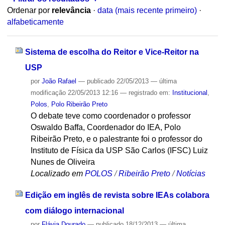
Ordenar por
relevância
·
data (mais recente primeiro)
·
alfabeticamente
Sistema de escolha do Reitor e Vice-Reitor na
USP
por
João Rafael
—
publicado
22/05/2013
—
última
modificação
22/05/2013 12:16
— registrado em:
Institucional
,
Polos
,
Polo Ribeirão Preto
O debate teve como coordenador o professor
Oswaldo Baffa, Coordenador do IEA, Polo
Ribeirão Preto, e o palestrante foi o professor do
Instituto de Física da USP São Carlos (IFSC) Luiz
Nunes de Oliveira
Localizado em
POLOS
/
Ribeirão Preto
/
Notícias
Edição em inglês de revista sobre IEAs colabora
com diálogo internacional
por
Flávia Dourado
—
publicado
18/12/2013
—
última