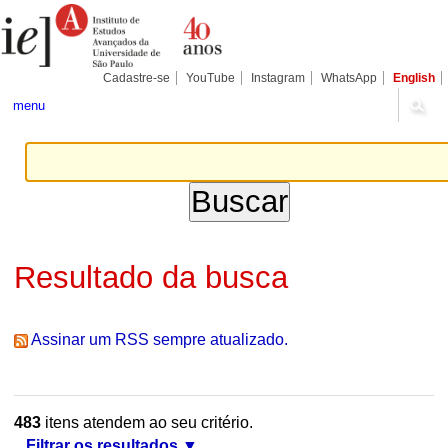
Ir
Ferramentas
Seções
para
Pessoais
o
conteúdo.
|
Cadastre-se
YouTube
Instagram
WhatsApp
English
Ir
para
menu
a
navegação
Resultado da busca
Assinar um RSS sempre atualizado.
483
itens atendem ao seu critério.
Filtrar os resultados