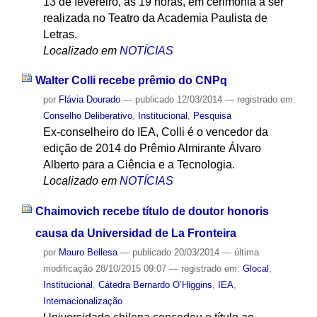
13 de fevereiro, às 19 horas, em cerimônia a ser
realizada no Teatro da Academia Paulista de
Letras.
Localizado em
NOTÍCIAS
Walter Colli recebe prêmio do CNPq
por
Flávia Dourado
—
publicado
12/03/2014
— registrado em:
Conselho Deliberativo
,
Institucional
,
Pesquisa
Ex-conselheiro do IEA, Colli é o vencedor da
edição de 2014 do Prêmio Almirante Álvaro
Alberto para a Ciência e a Tecnologia.
Localizado em
NOTÍCIAS
Chaimovich recebe título de doutor honoris
causa da Universidad de La Fronteira
por
Mauro Bellesa
—
publicado
20/03/2014
—
última
modificação
28/10/2015 09:07
— registrado em:
Glocal
,
Institucional
,
Cátedra Bernardo O’Higgins
,
IEA
,
Internacionalização