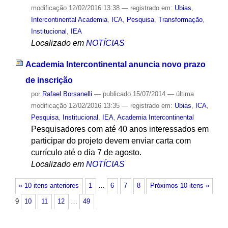
modificação
12/02/2016 13:38
— registrado em:
Ubias
,
Intercontinental Academia
,
ICA
,
Pesquisa
,
Transformação
,
Institucional
,
IEA
Localizado em
NOTÍCIAS
Academia Intercontinental anuncia novo prazo
de inscrição
por
Rafael Borsanelli
—
publicado
15/07/2014
—
última
modificação
12/02/2016 13:35
— registrado em:
Ubias
,
ICA
,
Pesquisa
,
Institucional
,
IEA
,
Academia Intercontinental
Pesquisadores com até 40 anos interessados em
participar do projeto devem enviar carta com
currículo até o dia 7 de agosto.
Localizado em
NOTÍCIAS
« 10 itens anteriores
1
…
6
7
8
Próximos 10 itens »
9
10
11
12
…
49