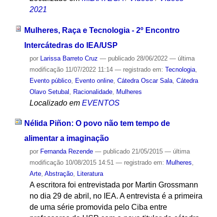
2021
Mulheres, Raça e Tecnologia - 2º Encontro
Intercátedras do IEA/USP
por
Larissa Barreto Cruz
—
publicado
28/06/2022
—
última
modificação
11/07/2022 11:14
— registrado em:
Tecnologia
,
Evento público
,
Evento online
,
Cátedra Oscar Sala
,
Cátedra
Olavo Setubal
,
Racionalidade
,
Mulheres
Localizado em
EVENTOS
Nélida Piñon: O povo não tem tempo de
alimentar a imaginação
por
Fernanda Rezende
—
publicado
21/05/2015
—
última
modificação
10/08/2015 14:51
— registrado em:
Mulheres
,
Arte
,
Abstração
,
Literatura
A escritora foi entrevistada por Martin Grossmann
no dia 29 de abril, no IEA. A entrevista é a primeira
de uma série promovida pelo Ciba entre