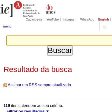
Ir
Ferramentas
Seções
para
Pessoais
o
conteúdo.
|
Cadastre-se
YouTube
Instagram
WhatsApp
English
Ir
para
menu
a
navegação
Resultado da busca
Assinar um RSS sempre atualizado.
119
itens atendem ao seu critério.
Filtrar os resultados