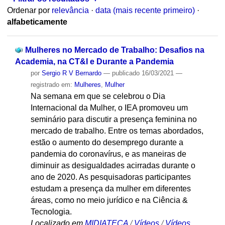
Ordenar por
relevância
·
data (mais recente primeiro)
·
alfabeticamente
Mulheres no Mercado de Trabalho: Desafios na
Academia, na CT&I e Durante a Pandemia
por
Sergio R V Bernardo
—
publicado
16/03/2021
—
registrado em:
Mulheres
,
Mulher
Na semana em que se celebrou o Dia
Internacional da Mulher, o IEA promoveu um
seminário para discutir a presença feminina no
mercado de trabalho. Entre os temas abordados,
estão o aumento do desemprego durante a
pandemia do coronavírus, e as maneiras de
diminuir as desigualdades acirradas durante o
ano de 2020. As pesquisadoras participantes
estudam a presença da mulher em diferentes
áreas, como no meio jurídico e na Ciência &
Tecnologia.
Localizado em
MIDIATECA
/
Vídeos
/
Vídeos