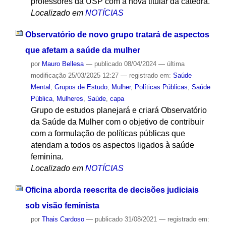
professores da USP com a nova titular da cátedra.
Localizado em
NOTÍCIAS
Observatório de novo grupo tratará de aspectos
que afetam a saúde da mulher
por
Mauro Bellesa
—
publicado
08/04/2024
—
última
modificação
25/03/2025 12:27
— registrado em:
Saúde
Mental
,
Grupos de Estudo
,
Mulher
,
Políticas Públicas
,
Saúde
Pública
,
Mulheres
,
Saúde
,
capa
Grupo de estudos planejará e criará Observatório
da Saúde da Mulher com o objetivo de contribuir
com a formulação de políticas públicas que
atendam a todos os aspectos ligados à saúde
feminina.
Localizado em
NOTÍCIAS
Oficina aborda reescrita de decisões judiciais
sob visão feminista
por
Thais Cardoso
—
publicado
31/08/2021
— registrado em: