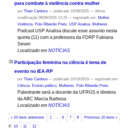
para combate à violência contra mulher
por
Thais Cardoso
—
publicado
10/09/2025
—
última
modificação
08/09/2025 13:25
— registrado em:
Mulher
,
Violência
,
Polo Ribeirão Preto
,
USP Analisa
,
Mulheres
Podcast USP Analisa discute esse assunto nesta
quinta (11) com a professora da FDRP Fabiana
Severi
Localizado em
NOTÍCIAS
Participação feminina na ciência é tema de
evento no IEA-RP
por
Thais Cardoso
—
publicado
10/10/2019
— registrado em:
Ciência
,
Evento público
,
Mulheres
,
Polo Ribeirão Preto
Palestrante será a docente da UFRGS e diretora
da ABC Marcia Barbosa
Localizado em
NOTÍCIAS
« 10 itens anteriores
1
…
6
7
8
Próximos 10 itens »
9
10
11
12