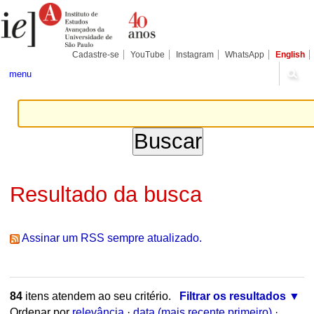
Ir
Ferramentas
Seções
para
Pessoais
o
conteúdo.
|
Cadastre-se
YouTube
Instagram
WhatsApp
English
Ir
para
menu
a
navegação
Resultado da busca
Assinar um RSS sempre atualizado.
84
itens atendem ao seu critério.
Filtrar os resultados
Ordenar por
relevância
·
data (mais recente primeiro)
·