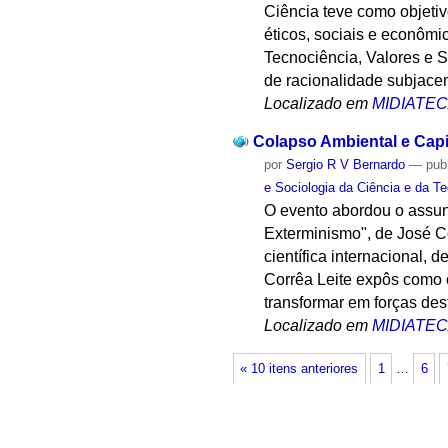
Ciência teve como objetivo
éticos, sociais e econômi
Tecnociência, Valores e S
de racionalidade subjacen
Localizado em
MIDIATE
Colapso Ambiental e Capi
por
Sergio R V Bernardo
—
pub
e Sociologia da Ciência e da Te
O evento abordou o assun
Exterminismo", de José C
científica internacional,
Corrêa Leite expôs como 
transformar em forças dest
Localizado em
MIDIATE
« 10 itens anteriores
1
…
6