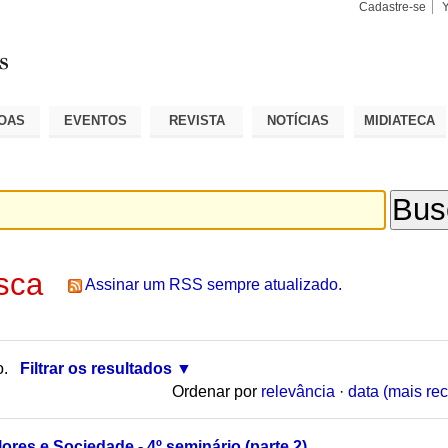
Cadastre-se
Busca
Busca
Avançad
OAS
EVENTOS
REVISTA
NOTÍCIAS
MIDIATECA
sca
Assinar um RSS sempre atualizado.
o.
Filtrar os resultados
Ordenar por
relevância
·
data (mais rec
ores e Sociedade - 4º seminário (parte 2)