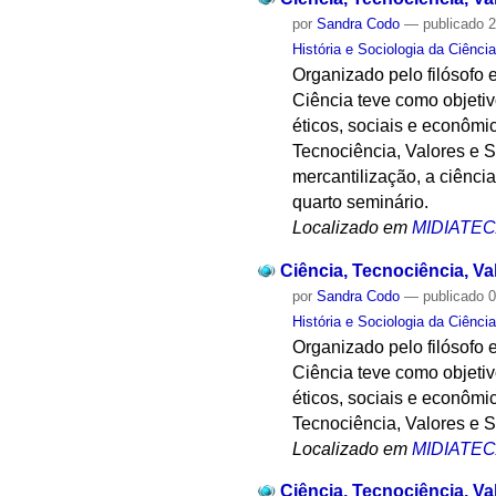
por
Sandra Codo
—
publicado
2
História e Sociologia da Ciênci
Organizado pelo filósofo e
Ciência teve como objetivo
éticos, sociais e econômi
Tecnociência, Valores e S
mercantilização, a ciênci
quarto seminário.
Localizado em
MIDIATE
Ciência, Tecnociência, Val
por
Sandra Codo
—
publicado
0
História e Sociologia da Ciênci
Organizado pelo filósofo e
Ciência teve como objetivo
éticos, sociais e econômi
Tecnociência, Valores e 
Localizado em
MIDIATE
Ciência, Tecnociência, Va