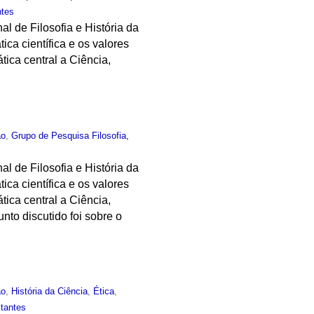
ntes
al de Filosofia e História da
ica científica e os valores
tica central a Ciência,
ão
,
Grupo de Pesquisa Filosofia,
al de Filosofia e História da
ica científica e os valores
tica central a Ciência,
nto discutido foi sobre o
ão
,
História da Ciência
,
Ética
,
itantes