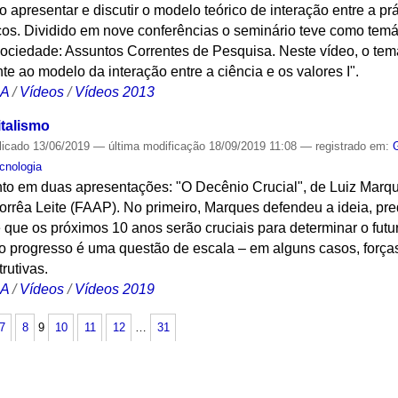
 apresentar e discutir o modelo teórico de interação entre a prát
cos. Dividido em nove conferências o seminário teve como temát
ociedade: Assuntos Correntes de Pesquisa. Neste vídeo, o tema 
te ao modelo da interação entre a ciência e os valores I".
CA
/
Vídeos
/
Vídeos 2013
talismo
licado
13/06/2019
—
última modificação
18/09/2019 11:08
— registrado em:
cnologia
to em duas apresentações: "O Decênio Crucial", de Luiz Marqu
orrêa Leite (FAAP). No primeiro, Marques defendeu a ideia, p
 de que os próximos 10 anos serão cruciais para determinar o fu
o progresso é uma questão de escala – em alguns casos, força
rutivas.
CA
/
Vídeos
/
Vídeos 2019
7
8
9
10
11
12
…
31