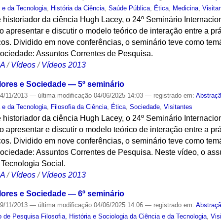
a e da Tecnologia
,
História da Ciência
,
Saúde Pública
,
Ética
,
Medicina
,
Visita
 historiador da ciência Hugh Lacey, o 24º Seminário Internacion
 apresentar e discutir o modelo teórico de interação entre a prát
cos. Dividido em nove conferências, o seminário teve como temá
Sociedade: Assuntos Correntes de Pesquisa.
CA
/
Vídeos
/
Vídeos 2013
alores e Sociedade — 5º seminário
4/11/2013
—
última modificação
04/06/2025 14:03
— registrado em:
Abstraç
a e da Tecnologia
,
Filosofia da Ciência
,
Ética
,
Sociedade
,
Visitantes
 historiador da ciência Hugh Lacey, o 24º Seminário Internacion
 apresentar e discutir o modelo teórico de interação entre a prát
cos. Dividido em nove conferências, o seminário teve como temá
ociedade: Assuntos Correntes de Pesquisa. Neste vídeo, o assu
Tecnologia Social.
CA
/
Vídeos
/
Vídeos 2013
alores e Sociedade — 6º seminário
9/11/2013
—
última modificação
04/06/2025 14:06
— registrado em:
Abstraç
 de Pesquisa Filosofia, História e Sociologia da Ciência e da Tecnologia
,
Vis