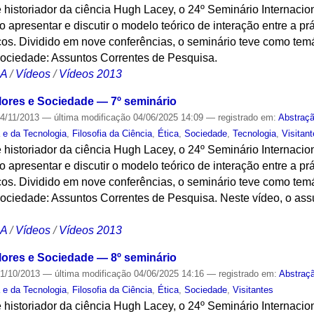
 historiador da ciência Hugh Lacey, o 24º Seminário Internacion
 apresentar e discutir o modelo teórico de interação entre a prát
cos. Dividido em nove conferências, o seminário teve como temá
Sociedade: Assuntos Correntes de Pesquisa.
CA
/
Vídeos
/
Vídeos 2013
alores e Sociedade — 7º seminário
4/11/2013
—
última modificação
04/06/2025 14:09
— registrado em:
Abstraç
a e da Tecnologia
,
Filosofia da Ciência
,
Ética
,
Sociedade
,
Tecnologia
,
Visitan
 historiador da ciência Hugh Lacey, o 24º Seminário Internacion
 apresentar e discutir o modelo teórico de interação entre a prát
cos. Dividido em nove conferências, o seminário teve como temá
ociedade: Assuntos Correntes de Pesquisa. Neste vídeo, o assu
CA
/
Vídeos
/
Vídeos 2013
alores e Sociedade — 8º seminário
1/10/2013
—
última modificação
04/06/2025 14:16
— registrado em:
Abstraç
a e da Tecnologia
,
Filosofia da Ciência
,
Ética
,
Sociedade
,
Visitantes
 historiador da ciência Hugh Lacey, o 24º Seminário Internacion