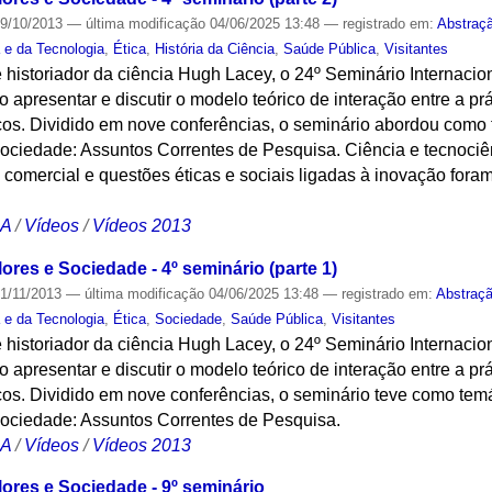
9/10/2013
—
última modificação
04/06/2025 13:48
— registrado em:
Abstraç
a e da Tecnologia
,
Ética
,
História da Ciência
,
Saúde Pública
,
Visitantes
 historiador da ciência Hugh Lacey, o 24º Seminário Internacion
 apresentar e discutir o modelo teórico de interação entre a prát
cos. Dividido em nove conferências, o seminário abordou como t
ociedade: Assuntos Correntes de Pesquisa. Ciência e tecnociênc
a comercial e questões éticas e sociais ligadas à inovação for
CA
/
Vídeos
/
Vídeos 2013
ores e Sociedade - 4º seminário (parte 1)
1/11/2013
—
última modificação
04/06/2025 13:48
— registrado em:
Abstraç
a e da Tecnologia
,
Ética
,
Sociedade
,
Saúde Pública
,
Visitantes
 historiador da ciência Hugh Lacey, o 24º Seminário Internacion
 apresentar e discutir o modelo teórico de interação entre a prát
cos. Dividido em nove conferências, o seminário teve como temá
Sociedade: Assuntos Correntes de Pesquisa.
CA
/
Vídeos
/
Vídeos 2013
lores e Sociedade - 9º seminário