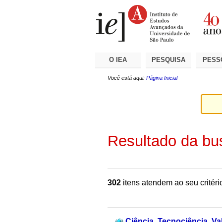
Ir
Ferramentas
Seções
para
Pessoais
o
conteúdo.
|
Ir
para
a
O IEA
PESQUISA
PESS
navegação
Você está aqui:
Página Inicial
Resultado da bu
302
itens atendem ao seu critéri
Ciência, Tecnociência, Val