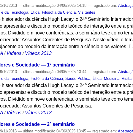
1/10/2013
—
última modificação
04/06/2025 14:18
— registrado em:
Abstraç
a e da Tecnologia
,
Ética
,
Filosofia da Ciência
,
Visitantes
 historiador da ciência Hugh Lacey, o 24º Seminário Internacion
 apresentar e discutir o modelo teórico de interação entre a prát
cos. Dividido em nove conferências, o seminário teve como temá
Sociedade: Assuntos Correntes de Pesquisa. Neste vídeo, o tem
jacente ao modelo da interação entre a ciência e os valores II".
CA
/
Vídeos
/
Vídeos 2013
alores e Sociedade — 1º seminário
9/10/2013
—
última modificação
04/06/2025 13:44
— registrado em:
Abstraç
a e da Tecnologia
,
História da Ciência
,
Saúde Pública
,
Ética
,
Medicina
,
Visita
 historiador da ciência Hugh Lacey, o 24º Seminário Internacion
 apresentar e discutir o modelo teórico de interação entre a prát
cos. Dividido em nove conferências, o seminário teve como temá
Sociedade: Assuntos Correntes de Pesquisa.
CA
/
Vídeos
/
Vídeos 2013
alores e Sociedade — 2º seminário
9/11/2013
—
última modificação
04/06/2025 13:45
— registrado em:
Abstraç