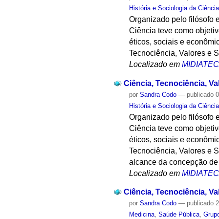
História e Sociologia da Ciênci
Organizado pelo filósofo e
Ciência teve como objetivo
éticos, sociais e econômi
Tecnociência, Valores e 
Localizado em
MIDIATE
Ciência, Tecnociência, V
por
Sandra Codo
—
publicado
0
História e Sociologia da Ciênci
Organizado pelo filósofo e
Ciência teve como objetivo
éticos, sociais e econômi
Tecnociência, Valores e S
alcance da concepção de 
Localizado em
MIDIATE
Ciência, Tecnociência, V
por
Sandra Codo
—
publicado
2
Medicina
,
Saúde Pública
,
Grupo