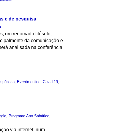
as e de pesquisa
a
ios, um renomado filósofo,
incipalmente da comunicação e
 será analisada na conferência
o público
,
Evento online
,
Covid-19
,
ogia
,
Programa Ano Sabático
,
ção via internet, num