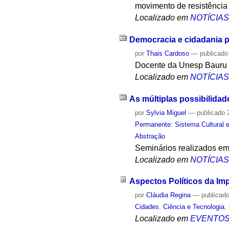
movimento de resistência a
Localizado em
NOTÍCIA
Democracia e cidadania 
por
Thais Cardoso
—
publicado
Docente da Unesp Bauru 
Localizado em
NOTÍCIA
As múltiplas possibilidad
por
Sylvia Miguel
—
publicado
2
Permanente: Sistema Cultural e
Abstração
Seminários realizados em
Localizado em
NOTÍCIA
Aspectos Políticos da Im
por
Cláudia Regina
—
publicad
Cidades
,
Ciência e Tecnologia
,
Localizado em
EVENTO