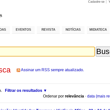
Cadastre-se
Busca
Busca
Avançad
OAS
EVENTOS
REVISTA
NOTÍCIAS
MIDIATECA
sca
Assinar um RSS sempre atualizado.
o.
Filtrar os resultados
Ordenar por
relevância
·
data (mais re