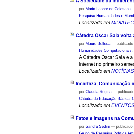
A Sociedade da Indiferenc
por
Maria Leonor de Calasans
Pesquisa Humanidades e Mun
Localizado em
MIDIATE
Cátedra Oscar Sala volta 
por
Mauro Bellesa
—
publicado
Humanidades Computacionais
A Cátedra Oscar Sala e a 
Internet no primeiro semes
Localizado em
NOTÍCIA
Incerteza, Comunicação 
por
Cláudia Regina
—
publicad
Cátedra de Educação Básica
,
Localizado em
EVENTO
Fatos e Imagens na Comu
por
Sandra Sedini
—
publicado
Grupo de Pesquisa Política Amb