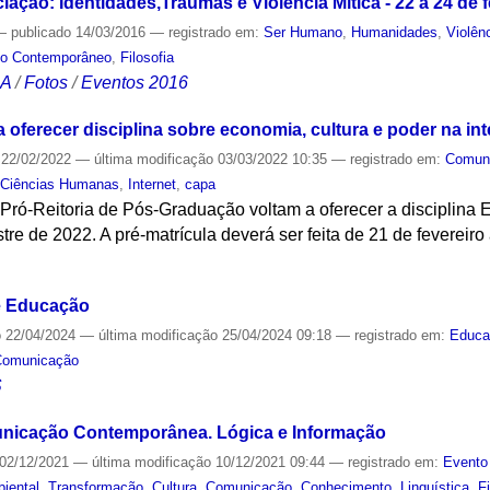
iação: Identidades,Traumas e Violência Mítica - 22 a 24 de 
—
publicado
14/03/2016
— registrado em:
Ser Humano
,
Humanidades
,
Violên
do Contemporâneo
,
Filosofia
CA
/
Fotos
/
Eventos 2016
a oferecer disciplina sobre economia, cultura e poder na int
22/02/2022
—
última modificação
03/03/2022 10:35
— registrado em:
Comun
,
Ciências Humanas
,
Internet
,
capa
Pró-Reitoria de Pós-Graduação voltam a oferecer a disciplina 
tre de 2022. A pré-matrícula deverá ser feita de 21 de fevereiro
S
e Educação
o
22/04/2024
—
última modificação
25/04/2024 09:18
— registrado em:
Educa
Comunicação
S
nicação Contemporânea. Lógica e Informação
02/12/2021
—
última modificação
10/12/2021 09:44
— registrado em:
Evento
iental
,
Transformação
,
Cultura
,
Comunicação
,
Conhecimento
,
Linguística
,
F