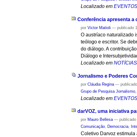
Localizado em
EVENTO
Conferência apresenta a c
por
Victor Matioli
—
publicado
1
O austríaco naturalizado i
teólogo e escritor. Se de
do diálogo. A contribuiçã
Diálogo e Intersubjetivida
Localizado em
NOTÍCIA
Jornalismo e Poderes C
por
Cláudia Regina
—
publicad
Grupo de Pesquisa Jornalismo, 
Localizado em
EVENTO
darVOZ, uma iniciativa par
por
Mauro Bellesa
—
publicado
Comunicação
,
Democracia
,
Int
Coletivo Darvoz estimula 