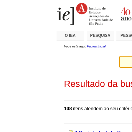
Ir
Ferramentas
Seções
para
Pessoais
o
conteúdo.
|
Ir
para
a
O IEA
PESQUISA
PESS
navegação
Você está aqui:
Página Inicial
Resultado da bu
108
itens atendem ao seu critéri