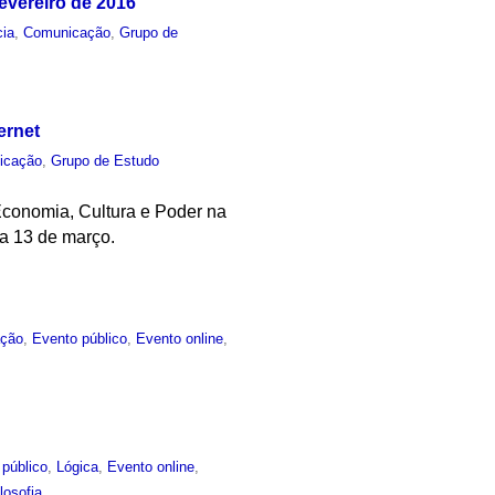
fevereiro de 2016
cia
,
Comunicação
,
Grupo de
ernet
icação
,
Grupo de Estudo
Economia, Cultura e Poder na
 a 13 de março.
ção
,
Evento público
,
Evento online
,
 público
,
Lógica
,
Evento online
,
ilosofia