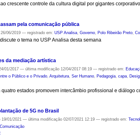
o crescente controle da cultura digital por gigantes corporativo
S
passam pela comunicação pública
26/06/2019
— registrado em:
USP Analisa
,
Governo
,
Polo Ribeirão Preto
,
Co
discute o tema no USP Analisa desta semana
S
es da mediação artística
4/01/2017
—
última modificação
12/04/2017 08:19
— registrado em:
Educaç
ntre o Público e o Privado
,
Arquitetura
,
Ser Humano
,
Pedagogia
,
capa
,
Desig
 quatro estados promovem intercâmbio profissional e diálogo c
S
plantação de 5G no Brasil
o
19/01/2021
—
última modificação
02/07/2021 12:19
— registrado em:
Tecno
Comunicação
S