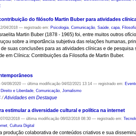
S
ontribuição do filósofo Martin Buber para atividades clínic
2/04/2018
— registrado em:
Psicologia
,
Comunicação
,
Saúde
,
capa
,
Filosofi
sraelita Martin Buber (1878 - 1965) foi, entre muitos outros ofíc
bruçou sobre a importância subjetiva das relações humanas, pr
o de suas conclusões para as atividades clínicas e de pesquisa
de em Clínica: Contribuições da Filosofia de Martin Buber.
S
ontemporâneos
o
04/08/2020
—
última modificação
04/02/2021 13:14
— registrado em:
Event
Direito e Liberdade
,
Comunicação
,
Jornalismo
S
/
Atividades em Destaque
a estimular a diversidade cultural e política na internet
07/02/2018
—
última modificação
08/02/2018 08:30
— registrado em:
Tecnol
ernet
,
Cultura Digital
a produção colaborativa de conteúdos criativos e sua dissemina