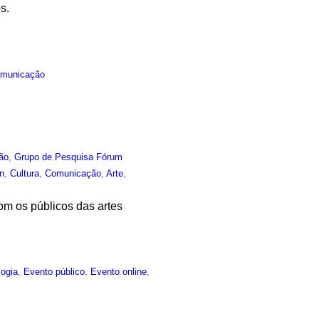
s.
municação
ão
,
Grupo de Pesquisa Fórum
n
,
Cultura
,
Comunicação
,
Arte
,
om os públicos das artes
logia
,
Evento público
,
Evento online
,