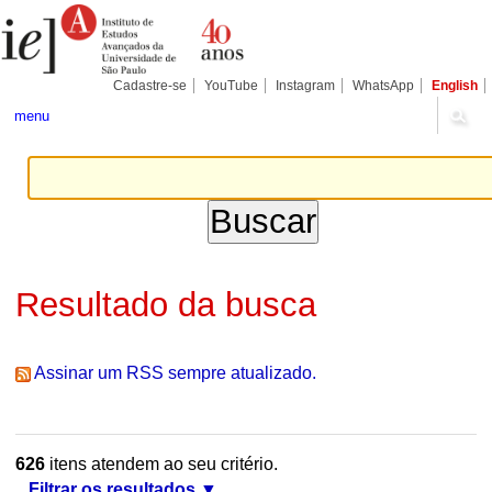
Ir
Ferramentas
Seções
para
Pessoais
o
conteúdo.
|
Cadastre-se
YouTube
Instagram
WhatsApp
English
Ir
para
menu
a
navegação
Resultado da busca
Assinar um RSS sempre atualizado.
626
itens atendem ao seu critério.
Filtrar os resultados