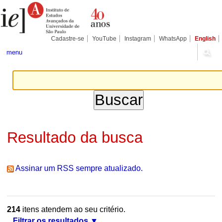
Ir
Ferramentas
Seções
para
Pessoais
o
conteúdo.
|
Cadastre-se
YouTube
Instagram
WhatsApp
English
Ir
para
menu
a
navegação
Resultado da busca
Assinar um RSS sempre atualizado.
214
itens atendem ao seu critério.
Filtrar os resultados