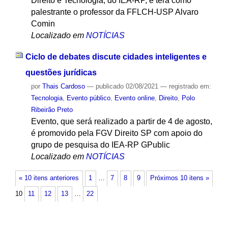
Direito e Tecnologia, do IEA-RP, e terá como
palestrante o professor da FFLCH-USP Alvaro
Comin
Localizado em
NOTÍCIAS
Ciclo de debates discute cidades inteligentes e
questões jurídicas
por
Thais Cardoso
—
publicado
02/08/2021
— registrado em:
Tecnologia
,
Evento público
,
Evento online
,
Direito
,
Polo
Ribeirão Preto
Evento, que será realizado a partir de 4 de agosto,
é promovido pela FGV Direito SP com apoio do
grupo de pesquisa do IEA-RP GPublic
Localizado em
NOTÍCIAS
« 10 itens anteriores
1
…
7
8
9
Próximos 10 itens »
10
11
12
13
…
22