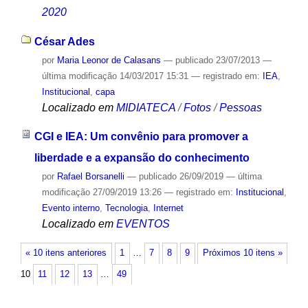
2020
César Ades
por
Maria Leonor de Calasans
—
publicado
23/07/2013
—
última modificação
14/03/2017 15:31
— registrado em:
IEA
,
Institucional
,
capa
Localizado em
MIDIATECA
/
Fotos
/
Pessoas
CGI e IEA: Um convênio para promover a
liberdade e a expansão do conhecimento
por
Rafael Borsanelli
—
publicado
26/09/2019
—
última
modificação
27/09/2019 13:26
— registrado em:
Institucional
,
Evento interno
,
Tecnologia
,
Internet
Localizado em
EVENTOS
« 10 itens anteriores
1
…
7
8
9
Próximos 10 itens »
10
11
12
13
…
49