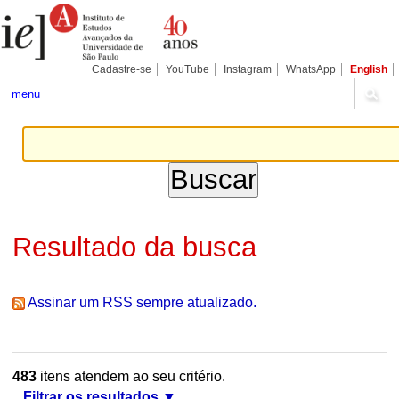
Ir
Ferramentas
Seções
para
Pessoais
o
conteúdo.
|
Cadastre-se
YouTube
Instagram
WhatsApp
English
Ir
para
menu
a
navegação
Resultado da busca
Assinar um RSS sempre atualizado.
483
itens atendem ao seu critério.
Filtrar os resultados