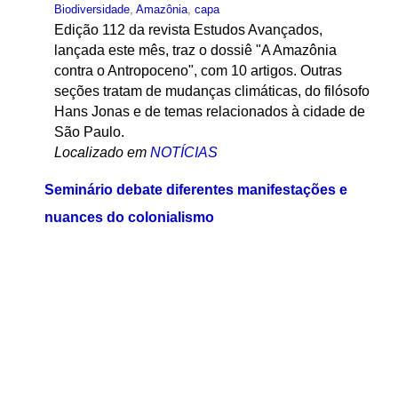
Biodiversidade
,
Amazônia
,
capa
Edição 112 da revista Estudos Avançados,
lançada este mês, traz o dossiê "A Amazônia
contra o Antropoceno", com 10 artigos. Outras
seções tratam de mudanças climáticas, do filósofo
Hans Jonas e de temas relacionados à cidade de
São Paulo.
Localizado em
NOTÍCIAS
Seminário debate diferentes manifestações e
nuances do colonialismo
por
Victor Matioli
—
publicado
08/03/2019
—
última
modificação
08/03/2019 15:21
— registrado em:
Arqueologia
,
Interdisciplinaridade
,
Etnologia
,
Geopolítica
,
Antropologia
,
capa
O IEA-USP e LINTT do Museu de Arqueologia e
Etnologia (MAE) da USP realizarão o evento "As
Faces do Colonialismo: Diferentes Tempos,
Lugares e Conjunturas", entre os dias 20 e 22 de