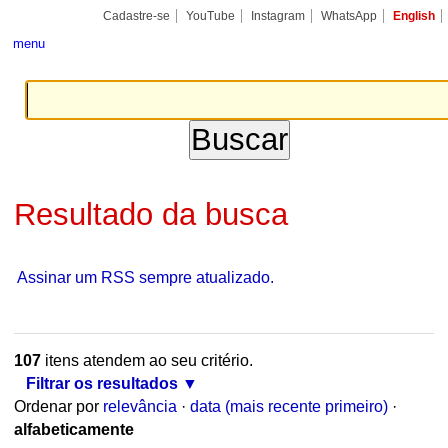
Ir
Ferramentas
Seções
Cadastre-se
YouTube
Instagram
WhatsApp
English
para
Pessoais
o
menu
conteúdo.
|
Ir
para
a
navegação
Resultado da busca
Assinar um RSS sempre atualizado.
107
itens atendem ao seu critério.
Filtrar os resultados
Ordenar por
relevância
·
data (mais recente primeiro)
·
alfabeticamente