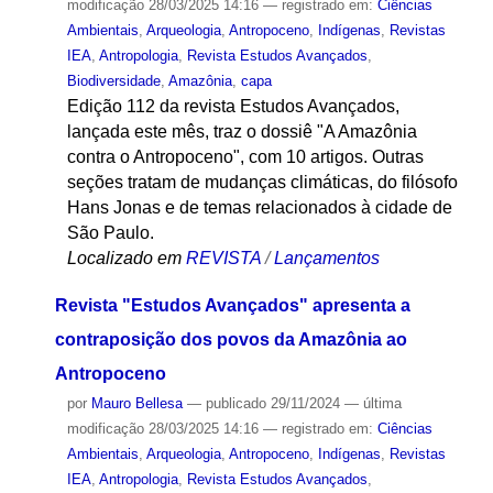
modificação
28/03/2025 14:16
— registrado em:
Ciências
Ambientais
,
Arqueologia
,
Antropoceno
,
Indígenas
,
Revistas
IEA
,
Antropologia
,
Revista Estudos Avançados
,
Biodiversidade
,
Amazônia
,
capa
Edição 112 da revista Estudos Avançados,
lançada este mês, traz o dossiê "A Amazônia
contra o Antropoceno", com 10 artigos. Outras
seções tratam de mudanças climáticas, do filósofo
Hans Jonas e de temas relacionados à cidade de
São Paulo.
Localizado em
REVISTA
/
Lançamentos
Revista "Estudos Avançados" apresenta a
contraposição dos povos da Amazônia ao
Antropoceno
por
Mauro Bellesa
—
publicado
29/11/2024
—
última
modificação
28/03/2025 14:16
— registrado em:
Ciências
Ambientais
,
Arqueologia
,
Antropoceno
,
Indígenas
,
Revistas
IEA
,
Antropologia
,
Revista Estudos Avançados
,