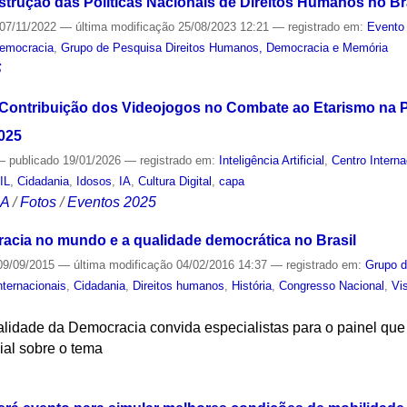
nstrução das Políticas Nacionais de Direitos Humanos n
07/11/2022
—
última modificação
25/08/2023 12:21
— registrado em:
Evento 
emocracia
,
Grupo de Pesquisa Direitos Humanos, Democracia e Memória
S
 Contribuição dos Videojogos no Combate ao Etarismo na 
2025
—
publicado
19/01/2026
— registrado em:
Inteligência Artificial
,
Centro Intern
IL
,
Cidadania
,
Idosos
,
IA
,
Cultura Digital
,
capa
CA
/
Fotos
/
Eventos 2025
acia no mundo e a qualidade democrática no Brasil
9/09/2015
—
última modificação
04/02/2016 14:37
— registrado em:
Grupo d
nternacionais
,
Cidadania
,
Direitos humanos
,
História
,
Congresso Nacional
,
Vi
lidade da Democracia convida especialistas para o painel que 
cial sobre o tema
S