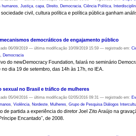
os humanos
,
Justiça
,
capa
,
Direito
,
Democracia
,
Ciência Política
,
Interdisciplin
 sociedade civil, cultura política e política pública ganham aná
S
s mecanismos democráticos de engajamento público
cado
06/09/2019
—
última modificação
10/09/2019 15:59
— registrado em:
Ci
a
,
Democracia
cutivo do newDemocracy Foundation, falará no seminário Democ
 no dia 19 de setembro, das 14h às 17h, no IEA.
S
o sexual no Brasil e tráfico de mulheres
cado
05/04/2016
—
última modificação
02/05/2016 09:31
— registrado em:
Ev
umanos
,
Violência
,
Nordeste
,
Mulheres
,
Grupo de Pesquisa Diálogos Intercultu
 de partida a experiência do diretor Joel Zito Araújo na grava
Príncipe Encantado", de 2008.
S