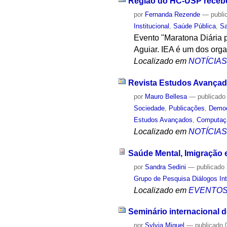
Região do HC-USP recebe
por
Fernanda Rezende
—
publi
Institucional
,
Saúde Pública
,
S
Evento "Maratona Diária p
Aguiar. IEA é um dos org
Localizado em
NOTÍCIA
Revista Estudos Avançado
por
Mauro Bellesa
—
publicado
Sociedade
,
Publicações
,
Democ
Estudos Avançados
,
Computaç
Localizado em
NOTÍCIA
Saúde Mental, Imigração e
por
Sandra Sedini
—
publicado
Grupo de Pesquisa Diálogos Int
Localizado em
EVENTO
Seminário internacional d
por
Sylvia Miguel
—
publicado
0