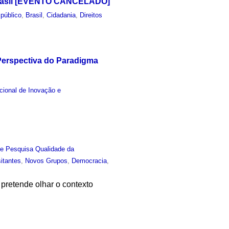
o Brasil [EVENTO CANCELADO]
público
,
Brasil
,
Cidadania
,
Direitos
Perspectiva do Paradigma
acional de Inovação e
e Pesquisa Qualidade da
sitantes
,
Novos Grupos
,
Democracia
,
pretende olhar o contexto