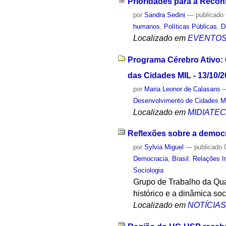
Prioridades para a Reco
por
Sandra Sedini
—
publicado
humanos
,
Políticas Públicas
,
D
Localizado em
EVENTO
Programa Cérebro Ativo:
das Cidades MIL - 13/10/
por
Maria Leonor de Calasans
Desenvolvimento de Cidades M
Localizado em
MIDIATE
Reflexões sobre a democr
por
Sylvia Miguel
—
publicado
0
Democracia
,
Brasil
,
Relações I
Sociologia
Grupo de Trabalho da Qua
histórico e a dinâmica so
Localizado em
NOTÍCIA