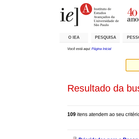
Ir
Ferramentas
Seções
para
Pessoais
o
conteúdo.
|
Ir
para
a
O IEA
PESQUISA
PESS
navegação
Você está aqui:
Página Inicial
Resultado da bu
109
itens atendem ao seu critéri