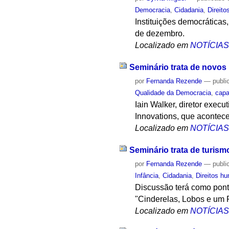
Democracia
,
Cidadania
,
Direit
Instituições democráticas,
de dezembro.
Localizado em
NOTÍCIA
Seminário trata de novo
por
Fernanda Rezende
—
publi
Qualidade da Democracia
,
cap
Iain Walker, diretor exe
Innovations, que acontece
Localizado em
NOTÍCIA
Seminário trata de turism
por
Fernanda Rezende
—
publi
Infância
,
Cidadania
,
Direitos h
Discussão terá como ponto
"Cinderelas, Lobos e um 
Localizado em
NOTÍCIA