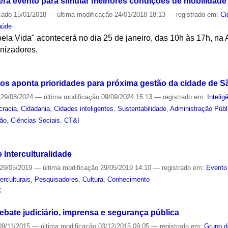
rá evento para simular melhores condições de mobilidade
cado
15/01/2018
—
última modificação
24/01/2018 18:13
— registrado em:
Ci
aúde
ela Vida" acontecerá no dia 25 de janeiro, das 10h às 17h, na 
anizadores.
S
s aponta prioridades para próxima gestão da cidade de S
29/08/2024
—
última modificação
09/09/2024 15:13
— registrado em:
Inteligê
racia
,
Cidadania
,
Cidades inteligentes
,
Sustentabilidade
,
Administração Públ
ão
,
Ciências Sociais
,
CT&I
S
 Interculturalidade
29/05/2019
—
última modificação
29/05/2019 14:10
— registrado em:
Evento
erculturais
,
Pesquisadores
,
Cultura
,
Conhecimento
S
ebate judiciário, imprensa e segurança pública
9/11/2015
—
última modificação
03/12/2015 09:05
— registrado em:
Grupo d