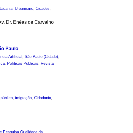
dadania
,
Urbanismo
,
Cidades
,
Av. Dr. Enéas de Carvalho
ão Paulo
ncia Artificial
,
São Paulo (Cidade)
,
ica
,
Políticas Públicas
,
Revista
 público
,
imigração
,
Cidadania
,
e Pesquisa Qualidade da