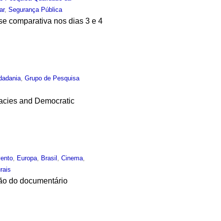
ar
,
Segurança Pública
lise comparativa nos dias 3 e 4
dadania
,
Grupo de Pesquisa
racies and Democratic
ento
,
Europa
,
Brasil
,
Cinema
,
rais
ção do documentário