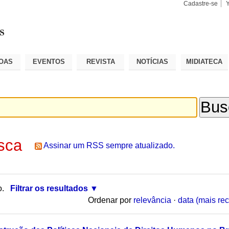
Cadastre-se
Busca
Busca
Avançad
OAS
EVENTOS
REVISTA
NOTÍCIAS
MIDIATECA
sca
Assinar um RSS sempre atualizado.
o.
Filtrar os resultados
Ordenar por
relevância
·
data (mais rec