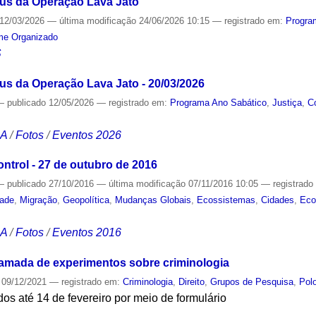
Réus da Operação Lava Jato
12/03/2026
—
última modificação
24/06/2026 10:15
— registrado em:
Progra
me Organizado
S
éus da Operação Lava Jato - 20/03/2026
—
publicado
12/05/2026
— registrado em:
Programa Ano Sabático
,
Justiça
,
C
CA
/
Fotos
/
Eventos 2026
trol - 27 de outubro de 2016
—
publicado
27/10/2016
—
última modificação
07/11/2016 10:05
— registrad
dade
,
Migração
,
Geopolítica
,
Mudanças Globais
,
Ecossistemas
,
Cidades
,
Eco
CA
/
Fotos
/
Eventos 2016
amada de experimentos sobre criminologia
09/12/2021
— registrado em:
Criminologia
,
Direito
,
Grupos de Pesquisa
,
Polo
os até 14 de fevereiro por meio de formulário
S