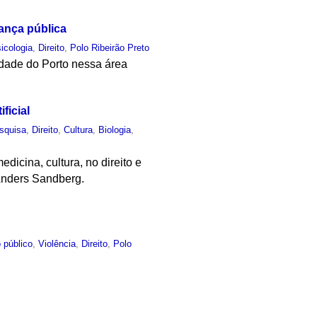
ança pública
icologia
,
Direito
,
Polo Ribeirão Preto
idade do Porto nessa área
ficial
squisa
,
Direito
,
Cultura
,
Biologia
,
dicina, cultura, no direito e
Anders Sandberg.
 público
,
Violência
,
Direito
,
Polo