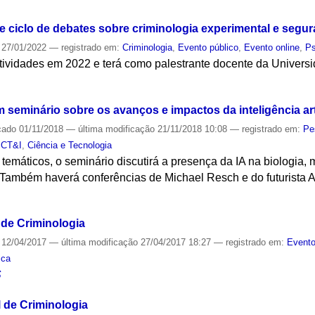
ciclo de debates sobre criminologia experimental e segur
27/01/2022
— registrado em:
Criminologia
,
Evento público
,
Evento online
,
Ps
atividades em 2022 e terá como palestrante docente da Univers
S
am seminário sobre os avanços e impactos da inteligência arti
cado
01/11/2018
—
última modificação
21/11/2018 10:08
— registrado em:
Pe
,
CT&I
,
Ciência e Tecnologia
temáticos, o seminário discutirá a presença da IA na biologia, me
 Também haverá conferências de Michael Resch e do futurista 
S
l de Criminologia
12/04/2017
—
última modificação
27/04/2017 18:27
— registrado em:
Evento
ica
S
l de Criminologia