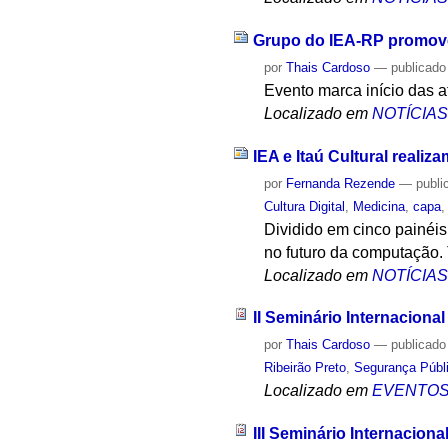
Grupo do IEA-RP promove 
por
Thais Cardoso
—
publicado
Evento marca início das 
Localizado em
NOTÍCIA
IEA e Itaú Cultural realiz
por
Fernanda Rezende
—
publi
Cultura Digital
,
Medicina
,
capa
Dividido em cinco painéis 
no futuro da computação.
Localizado em
NOTÍCIA
II Seminário Internaciona
por
Thais Cardoso
—
publicado
Ribeirão Preto
,
Segurança Públ
Localizado em
EVENTO
III Seminário Internaciona