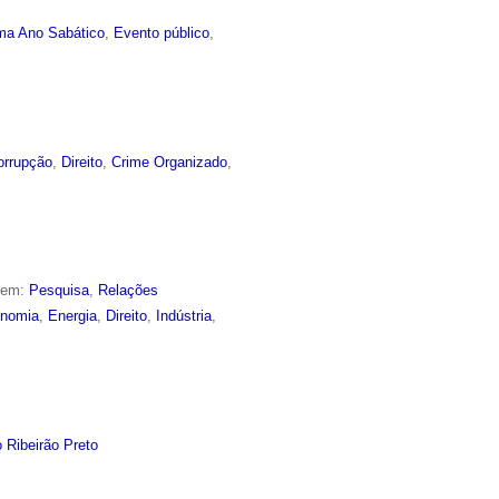
ma Ano Sabático
,
Evento público
,
orrupção
,
Direito
,
Crime Organizado
,
o em:
Pesquisa
,
Relações
nomia
,
Energia
,
Direito
,
Indústria
,
 Ribeirão Preto