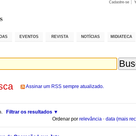
Cadastre-se
Busca
Busca
Avançad
OAS
EVENTOS
REVISTA
NOTÍCIAS
MIDIATECA
sca
Assinar um RSS sempre atualizado.
o.
Filtrar os resultados
Ordenar por
relevância
·
data (mais rec