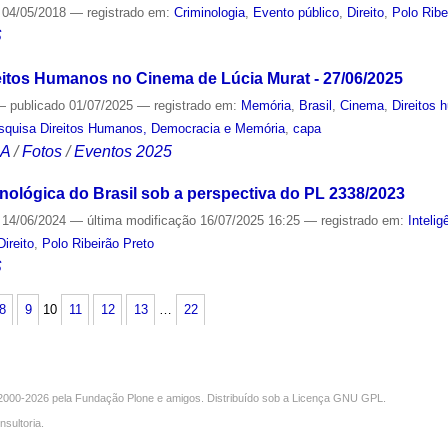
04/05/2018
— registrado em:
Criminologia
,
Evento público
,
Direito
,
Polo Ribe
S
itos Humanos no Cinema de Lúcia Murat - 27/06/2025
—
publicado
01/07/2025
— registrado em:
Memória
,
Brasil
,
Cinema
,
Direitos
squisa Direitos Humanos, Democracia e Memória
,
capa
CA
/
Fotos
/
Eventos 2025
nológica do Brasil sob a perspectiva do PL 2338/2023
14/06/2024
—
última modificação
16/07/2025 16:25
— registrado em:
Intelig
Direito
,
Polo Ribeirão Preto
S
8
9
10
11
12
13
…
22
000-2026 pela
Fundação Plone
e amigos. Distribuído sob a
Licença GNU GPL
.
nsultoria
.