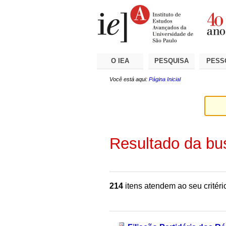
Ir
Ferramentas
Seções
para
Pessoais
o
conteúdo.
|
Ir
para
a
O IEA
PESQUISA
PESS
navegação
Você está aqui:
Página Inicial
Resultado da bu
214
itens atendem ao seu critéri