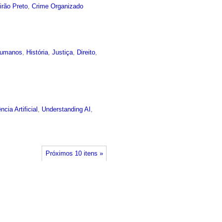
irão Preto
,
Crime Organizado
 humanos
,
História
,
Justiça
,
Direito
,
ência Artificial
,
Understanding AI
,
Próximos 10 itens »