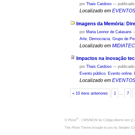
por
Thais Cardoso
—
publicado
Localizado em
EVENTO
Imagens da Memória: Dire
por
Maria Leonor de Calasans
Arte
,
Democracia
,
Grupo de Pe
Localizado em
MIDIATE
Impactos na inovação tec
por
Thais Cardoso
—
publicado
Evento público
,
Evento online
,
Localizado em
EVENTO
« 10 itens anteriores
1
…
7
®
O
Plone
- CMS/WCM de Código Aberto
tem
©
2
This Plone Theme brought to you by
Simples Co