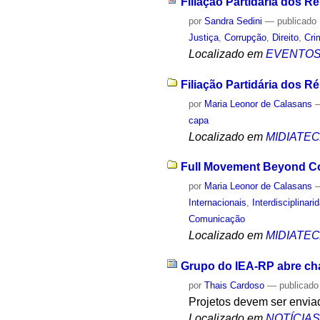
Filiação Partidária dos 
por
Sandra Sedini
—
publicado
Justiça
,
Corrupção
,
Direito
,
Cri
Localizado em
EVENTO
Filiação Partidária dos R
por
Maria Leonor de Calasans
capa
Localizado em
MIDIATE
Full Movement Beyond Con
por
Maria Leonor de Calasans
Internacionais
,
Interdisciplinari
Comunicação
Localizado em
MIDIATE
Grupo do IEA-RP abre ch
por
Thais Cardoso
—
publicado
Projetos devem ser enviad
Localizado em
NOTÍCIA