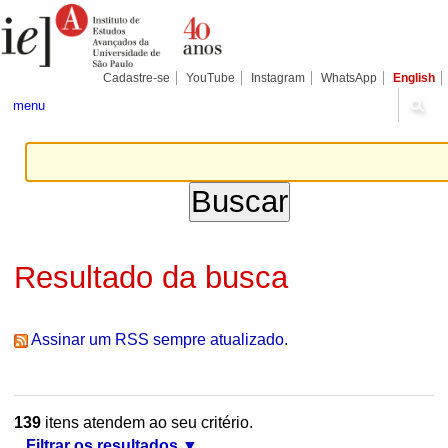
Ir
Ferramentas
Seções
para
Pessoais
o
conteúdo.
|
Cadastre-se
YouTube
Instagram
WhatsApp
English
Ir
para
menu
a
navegação
Resultado da busca
Assinar um RSS sempre atualizado.
139
itens atendem ao seu critério.
Filtrar os resultados