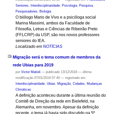
Seniores
,
Interdisciplinaridade
,
Psicologia
,
Pesquisa
,
Pesquisadores
,
Biologia
O biólogo Mario de Vivo e a psicóloga social
Marina Massimi, ambos da Faculdade de
Filosofia, Letras e Ciências de Ribeirão Preto
(FFLCRP) da USP, são nos novos professores
seniores do IEA.
Localizado em
NOTÍCIAS
Migração será o tema comum de membros da
rede Ubias para 2019
por
Victor Matioli
—
publicado
13/12/2018
—
última
modificação
07/01/2019 07:40
— registrado em:
Interdisciplinaridade
,
Ubias
,
Migração
,
Cidades
,
Mudanças
Climáticas
A definição aconteceu durante a última reunião do
Comitê de Direção da rede em Bielefeld, na
Alemanha, em novembro. Apesar da definição
recente, o tema já havia sido discutido na 5º