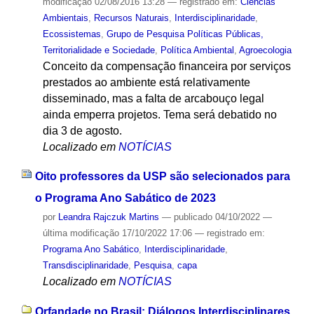
modificação
02/08/2016 13:28
— registrado em:
Ciências
Ambientais
,
Recursos Naturais
,
Interdisciplinaridade
,
Ecossistemas
,
Grupo de Pesquisa Políticas Públicas,
Territorialidade e Sociedade
,
Política Ambiental
,
Agroecologia
Conceito da compensação financeira por serviços
prestados ao ambiente está relativamente
disseminado, mas a falta de arcabouço legal
ainda emperra projetos. Tema será debatido no
dia 3 de agosto.
Localizado em
NOTÍCIAS
Oito professores da USP são selecionados para
o Programa Ano Sabático de 2023
por
Leandra Rajczuk Martins
—
publicado
04/10/2022
—
última modificação
17/10/2022 17:06
— registrado em:
Programa Ano Sabático
,
Interdisciplinaridade
,
Transdisciplinaridade
,
Pesquisa
,
capa
Localizado em
NOTÍCIAS
Orfandade no Brasil: Diálogos Interdisciplinares