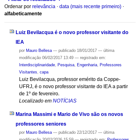
Ordenar por
relevância
·
data (mais recente primeiro)
·
alfabeticamente
Luiz Bevilacqua é o novo professor visitante do
IEA
por
Mauro Bellesa
—
publicado
18/01/2017
—
última
modificação
06/02/2017 13:49
— registrado em:
Interdisciplinaridade
,
Pesquisa
,
Engenharia
,
Professores
Visitantes
,
capa
Luiz Bevilacqua, professor emérito da Coppe-
UFRJ, é o novo professor visitante do IEA a partir
de 1º de fevereiro.
Localizado em
NOTÍCIAS
Marina Massimi e Mario de Vivo são os novos
professores seniores
por
Mauro Bellesa
—
publicado
22/12/2017
—
última
modificação
20/02/2026 15:59
— registrado em:
Professores