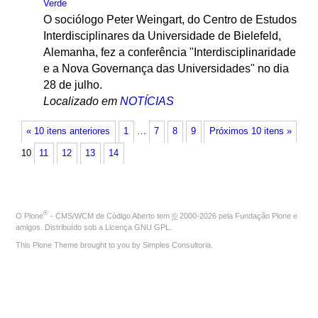
Verde
O sociólogo Peter Weingart, do Centro de Estudos
Interdisciplinares da Universidade de Bielefeld,
Alemanha, fez a conferência "Interdisciplinaridade
e a Nova Governança das Universidades" no dia
28 de julho.
Localizado em
NOTÍCIAS
« 10 itens anteriores
1
…
7
8
9
Próximos 10 itens »
10
11
12
13
14
®
O
Plone
- CMS/WCM de Código Aberto
tem
©
2000-2026 pela
Fundação Plone
e
amigos. Distribuído sob a
Licença GNU GPL
.
This Plone Theme brought to you by
Simples Consultoria
.