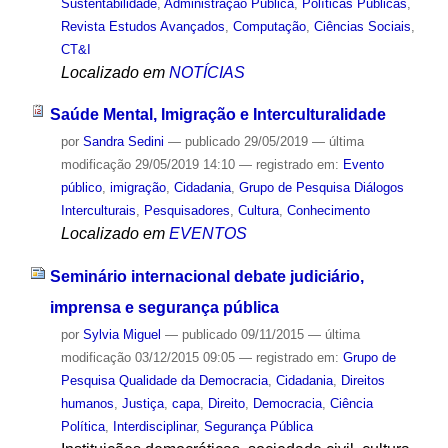
Sustentabilidade
,
Administração Pública
,
Políticas Públicas
,
Revista Estudos Avançados
,
Computação
,
Ciências Sociais
,
CT&I
Localizado em
NOTÍCIAS
Saúde Mental, Imigração e Interculturalidade
por
Sandra Sedini
—
publicado
29/05/2019
—
última
modificação
29/05/2019 14:10
— registrado em:
Evento
público
,
imigração
,
Cidadania
,
Grupo de Pesquisa Diálogos
Interculturais
,
Pesquisadores
,
Cultura
,
Conhecimento
Localizado em
EVENTOS
Seminário internacional debate judiciário,
imprensa e segurança pública
por
Sylvia Miguel
—
publicado
09/11/2015
—
última
modificação
03/12/2015 09:05
— registrado em:
Grupo de
Pesquisa Qualidade da Democracia
,
Cidadania
,
Direitos
humanos
,
Justiça
,
capa
,
Direito
,
Democracia
,
Ciência
Política
,
Interdisciplinar
,
Segurança Pública