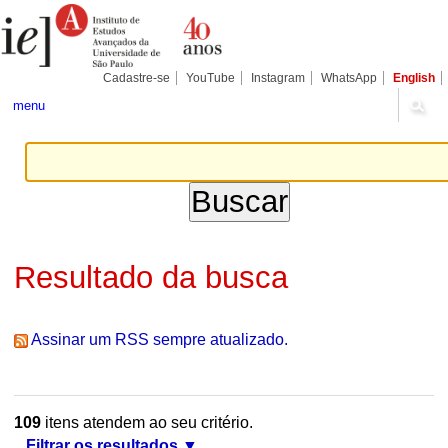
Ir
Ferramentas
Seções
para
Pessoais
o
conteúdo.
|
Cadastre-se
YouTube
Instagram
WhatsApp
English
Ir
para
menu
a
navegação
Resultado da busca
Assinar um RSS sempre atualizado.
109
itens atendem ao seu critério.
Filtrar os resultados