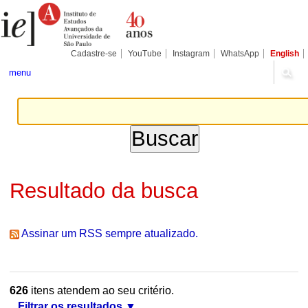
Ir
Ferramentas
Seções
para
Pessoais
o
conteúdo.
|
Cadastre-se
YouTube
Instagram
WhatsApp
English
Ir
para
menu
a
navegação
Resultado da busca
Assinar um RSS sempre atualizado.
626
itens atendem ao seu critério.
Filtrar os resultados