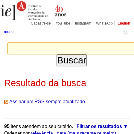
Ir
Ferramentas
Seções
para
Pessoais
o
conteúdo.
|
Cadastre-se
YouTube
Instagram
WhatsApp
English
Ir
para
menu
a
navegação
Resultado da busca
Assinar um RSS sempre atualizado.
95
itens atendem ao seu critério.
Filtrar os resultados
Ordenar por
relevância
·
data (mais recente primeiro)
·