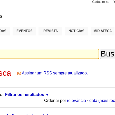
Cadastre-se
Busca
Busca
Avançad
OAS
EVENTOS
REVISTA
NOTÍCIAS
MIDIATECA
sca
Assinar um RSS sempre atualizado.
o.
Filtrar os resultados
Ordenar por
relevância
·
data (mais rec