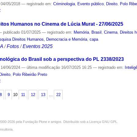
04/05/2018
— registrado em:
Criminologia
,
Evento público
,
Direito
,
Polo Ribe
S
itos Humanos no Cinema de Lúcia Murat - 27/06/2025
—
publicado
01/07/2025
— registrado em:
Memória
,
Brasil
,
Cinema
,
Direitos
squisa Direitos Humanos, Democracia e Memória
,
capa
CA
/
Fotos
/
Eventos 2025
nológica do Brasil sob a perspectiva do PL 2338/2023
14/06/2024
—
última modificação
16/07/2025 16:25
— registrado em:
Intelig
Direito
,
Polo Ribeirão Preto
S
8
9
10
11
12
13
…
22
000-2026 pela
Fundação Plone
e amigos. Distribuído sob a
Licença GNU GPL
.
nsultoria
.