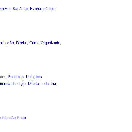
ma Ano Sabático
,
Evento público
,
orrupção
,
Direito
,
Crime Organizado
,
o em:
Pesquisa
,
Relações
nomia
,
Energia
,
Direito
,
Indústria
,
 Ribeirão Preto