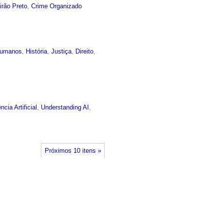
irão Preto
,
Crime Organizado
 humanos
,
História
,
Justiça
,
Direito
,
ência Artificial
,
Understanding AI
,
Próximos 10 itens »