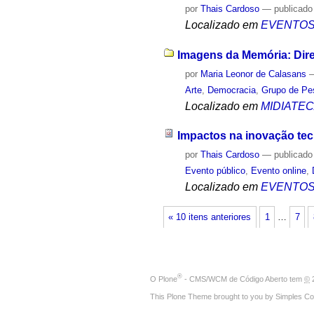
por
Thais Cardoso
—
publicado
Localizado em
EVENTO
Imagens da Memória: Dire
por
Maria Leonor de Calasans
Arte
,
Democracia
,
Grupo de Pe
Localizado em
MIDIATE
Impactos na inovação tec
por
Thais Cardoso
—
publicado
Evento público
,
Evento online
,
Localizado em
EVENTO
« 10 itens anteriores
1
…
7
®
O
Plone
- CMS/WCM de Código Aberto
tem
©
2
This Plone Theme brought to you by
Simples Co