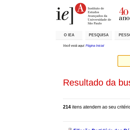
Ir
Ferramentas
Seções
para
Pessoais
o
conteúdo.
|
Ir
para
a
O IEA
PESQUISA
PESS
navegação
Você está aqui:
Página Inicial
Resultado da bu
214
itens atendem ao seu critéri