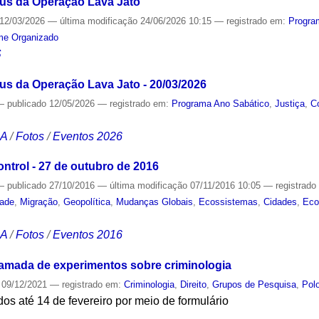
Réus da Operação Lava Jato
12/03/2026
—
última modificação
24/06/2026 10:15
— registrado em:
Progra
me Organizado
S
éus da Operação Lava Jato - 20/03/2026
—
publicado
12/05/2026
— registrado em:
Programa Ano Sabático
,
Justiça
,
C
CA
/
Fotos
/
Eventos 2026
trol - 27 de outubro de 2016
—
publicado
27/10/2016
—
última modificação
07/11/2016 10:05
— registrad
dade
,
Migração
,
Geopolítica
,
Mudanças Globais
,
Ecossistemas
,
Cidades
,
Eco
CA
/
Fotos
/
Eventos 2016
amada de experimentos sobre criminologia
09/12/2021
— registrado em:
Criminologia
,
Direito
,
Grupos de Pesquisa
,
Polo
os até 14 de fevereiro por meio de formulário
S