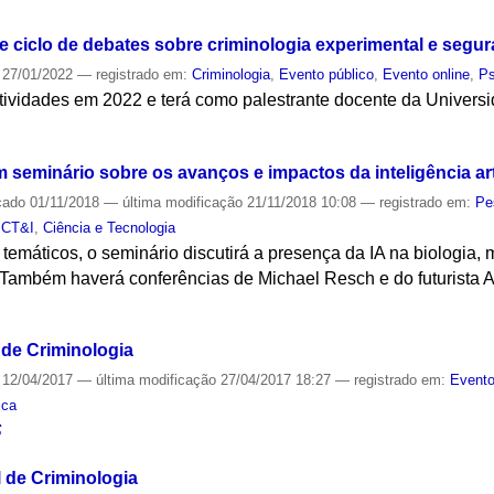
ciclo de debates sobre criminologia experimental e segur
27/01/2022
— registrado em:
Criminologia
,
Evento público
,
Evento online
,
Ps
atividades em 2022 e terá como palestrante docente da Univers
S
am seminário sobre os avanços e impactos da inteligência arti
cado
01/11/2018
—
última modificação
21/11/2018 10:08
— registrado em:
Pe
,
CT&I
,
Ciência e Tecnologia
temáticos, o seminário discutirá a presença da IA na biologia, me
 Também haverá conferências de Michael Resch e do futurista 
S
l de Criminologia
12/04/2017
—
última modificação
27/04/2017 18:27
— registrado em:
Evento
ica
S
l de Criminologia