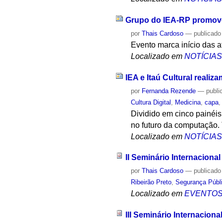
Grupo do IEA-RP promove 
por
Thais Cardoso
—
publicado
Evento marca início das 
Localizado em
NOTÍCIA
IEA e Itaú Cultural realiz
por
Fernanda Rezende
—
publi
Cultura Digital
,
Medicina
,
capa
Dividido em cinco painéis 
no futuro da computação.
Localizado em
NOTÍCIA
II Seminário Internaciona
por
Thais Cardoso
—
publicado
Ribeirão Preto
,
Segurança Públ
Localizado em
EVENTO
III Seminário Internaciona