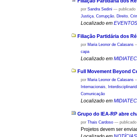
Filiação Partidária dos 
por
Sandra Sedini
—
publicado
Justiça
,
Corrupção
,
Direito
,
Cri
Localizado em
EVENTO
Filiação Partidária dos R
por
Maria Leonor de Calasans
capa
Localizado em
MIDIATE
Full Movement Beyond Con
por
Maria Leonor de Calasans
Internacionais
,
Interdisciplinari
Comunicação
Localizado em
MIDIATE
Grupo do IEA-RP abre ch
por
Thais Cardoso
—
publicado
Projetos devem ser enviad
Localizado em
NOTÍCIA