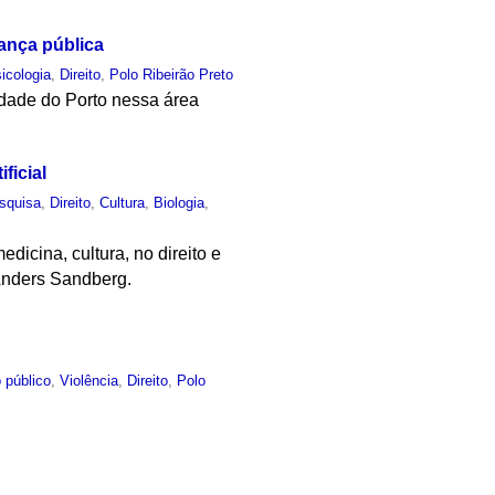
ança pública
icologia
,
Direito
,
Polo Ribeirão Preto
idade do Porto nessa área
ficial
squisa
,
Direito
,
Cultura
,
Biologia
,
dicina, cultura, no direito e
Anders Sandberg.
 público
,
Violência
,
Direito
,
Polo