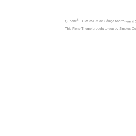
®
O
Plone
- CMS/WCM de Código Aberto
tem
©
2
This Plone Theme brought to you by
Simples Co