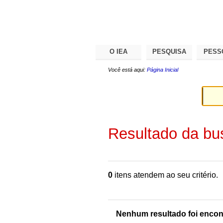
Ir
Ferramentas
Seções
para
Pessoais
o
conteúdo.
|
Ir
para
a
O IEA
PESQUISA
PESS
navegação
Você está aqui:
Página Inicial
Resultado da bu
0
itens atendem ao seu critério.
Nenhum resultado foi encon