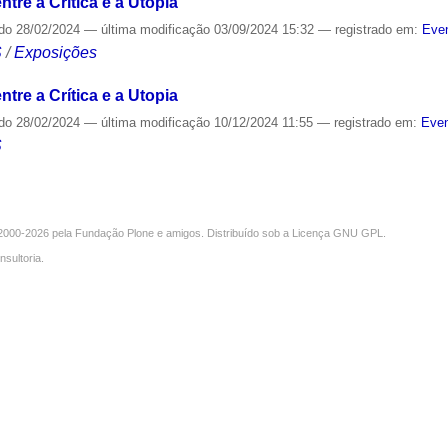
tre a Crítica e a Utopia
ado
28/02/2024
—
última modificação
03/09/2024 15:32
— registrado em:
Even
S
/
Exposições
tre a Crítica e a Utopia
ado
28/02/2024
—
última modificação
10/12/2024 11:55
— registrado em:
Even
S
000-2026 pela
Fundação Plone
e amigos. Distribuído sob a
Licença GNU GPL
.
nsultoria
.