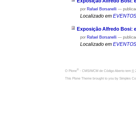
Exposição Alfredo Bosi: en
por
Rafael Borsanelli
—
public
Localizado em
EVENTO
Exposição Alfredo Bosi: en
por
Rafael Borsanelli
—
public
Localizado em
EVENTO
®
O
Plone
- CMS/WCM de Código Aberto
tem
©
2
This Plone Theme brought to you by
Simples Co