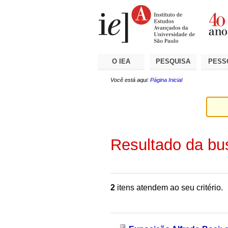
Ir
Ferramentas
Seções
para
Pessoais
o
conteúdo.
|
Ir
para
a
O IEA
PESQUISA
PESS
navegação
Você está aqui:
Página Inicial
Resultado da bu
2
itens atendem ao seu critério.