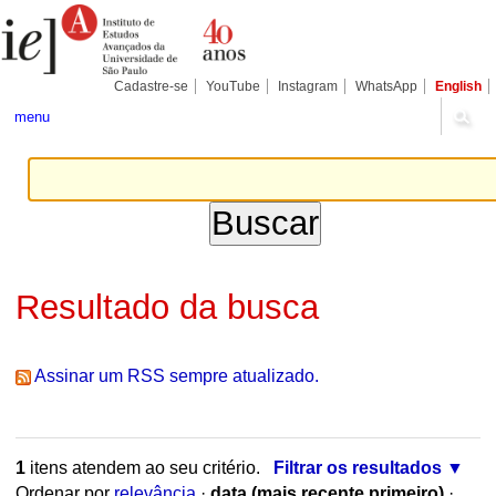
Ir
Ferramentas
Seções
para
Pessoais
o
conteúdo.
|
Cadastre-se
YouTube
Instagram
WhatsApp
English
Ir
para
menu
a
navegação
Resultado da busca
Assinar um RSS sempre atualizado.
1
itens atendem ao seu critério.
Filtrar os resultados
Ordenar por
relevância
·
data (mais recente primeiro)
·