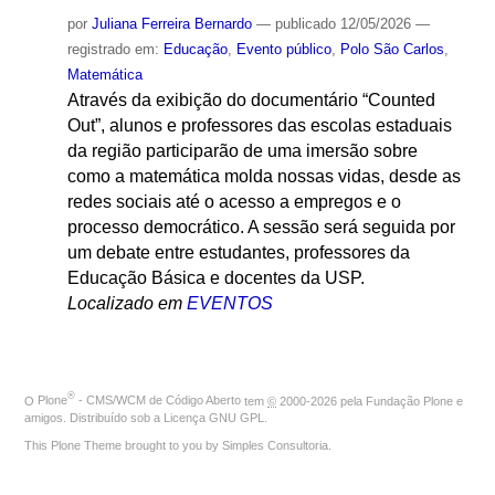
por
Juliana Ferreira Bernardo
—
publicado
12/05/2026
—
registrado em:
Educação
,
Evento público
,
Polo São Carlos
,
Matemática
Através da exibição do documentário “Counted
Out”, alunos e professores das escolas estaduais
da região participarão de uma imersão sobre
como a matemática molda nossas vidas, desde as
redes sociais até o acesso a empregos e o
processo democrático. A sessão será seguida por
um debate entre estudantes, professores da
Educação Básica e docentes da USP.
Localizado em
EVENTOS
®
O
Plone
- CMS/WCM de Código Aberto
tem
©
2000-2026 pela
Fundação Plone
e
amigos. Distribuído sob a
Licença GNU GPL
.
This Plone Theme brought to you by
Simples Consultoria
.