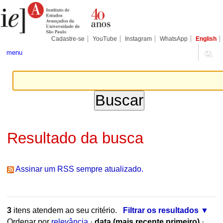
Ir
Ferramentas
Seções
para
Pessoais
o
conteúdo.
|
Cadastre-se
YouTube
Instagram
WhatsApp
English
Ir
para
menu
a
navegação
Resultado da busca
Assinar um RSS sempre atualizado.
3
itens atendem ao seu critério.
Filtrar os resultados
Ordenar por
relevância
·
data (mais recente primeiro)
·