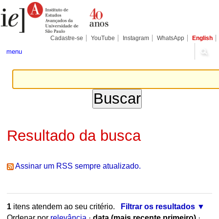
Ir
Ferramentas
Seções
para
Pessoais
o
conteúdo.
|
Cadastre-se
YouTube
Instagram
WhatsApp
English
Ir
para
menu
a
navegação
Resultado da busca
Assinar um RSS sempre atualizado.
1
itens atendem ao seu critério.
Filtrar os resultados
Ordenar por
relevância
·
data (mais recente primeiro)
·