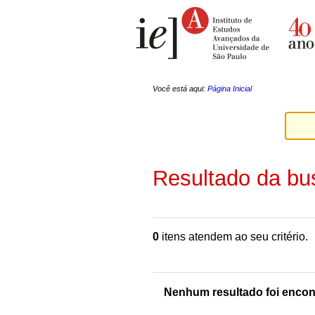
Ir
Ferramentas
para
Pessoais
o
conteúdo.
|
Ir
para
a
Você está aqui:
Página Inicial
navegação
Resultado da bu
0
itens atendem ao seu critério.
Nenhum resultado foi encon