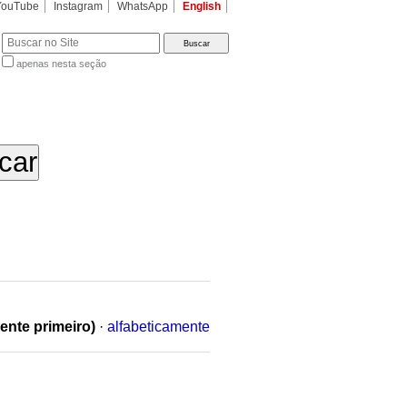
YouTube
Instagram
WhatsApp
English
apenas nesta seção
a…
ente primeiro)
·
alfabeticamente