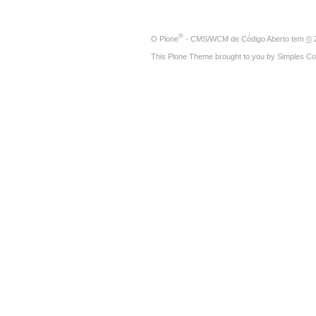
®
O
Plone
- CMS/WCM de Código Aberto
tem
©
2
This Plone Theme brought to you by
Simples Co