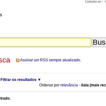
Cadastre-se
Busca
Busca
Avançad
sca
Assinar um RSS sempre atualizado.
Filtrar os resultados
Ordenar por
relevância
·
data (mais rec
trado.