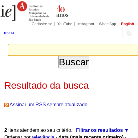
Ir
Ferramentas
Seções
para
Pessoais
o
conteúdo.
|
Cadastre-se
YouTube
Instagram
WhatsApp
English
Ir
para
menu
a
navegação
Resultado da busca
Assinar um RSS sempre atualizado.
2
itens atendem ao seu critério.
Filtrar os resultados
Ordenar por
relevância
·
data (mais recente primeiro)
·