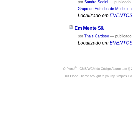
por
Sandra Sedini
—
publicado
Grupo de Estudos de Modelos d
Localizado em
EVENTO
Em Mente Sã
por
Thais Cardoso
—
publicado
Localizado em
EVENTO
®
O
Plone
- CMS/WCM de Código Aberto
tem
©
2
This Plone Theme brought to you by
Simples Co