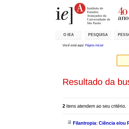
Ir
Ferramentas
Seções
para
Pessoais
o
conteúdo.
|
Ir
para
a
O IEA
PESQUISA
PESS
navegação
Você está aqui:
Página Inicial
Resultado da bu
2
itens atendem ao seu critério.
Filantropia: Ciência e/ou 