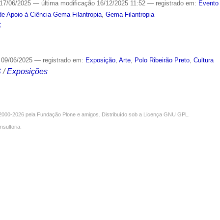
17/06/2025
—
última modificação
16/12/2025 11:52
— registrado em:
Evento 
e Apoio à Ciência Gema Filantropia
,
Gema Filantropia
S
09/06/2025
— registrado em:
Exposição
,
Arte
,
Polo Ribeirão Preto
,
Cultura
S
/
Exposições
000-2026 pela
Fundação Plone
e amigos. Distribuído sob a
Licença GNU GPL
.
nsultoria
.