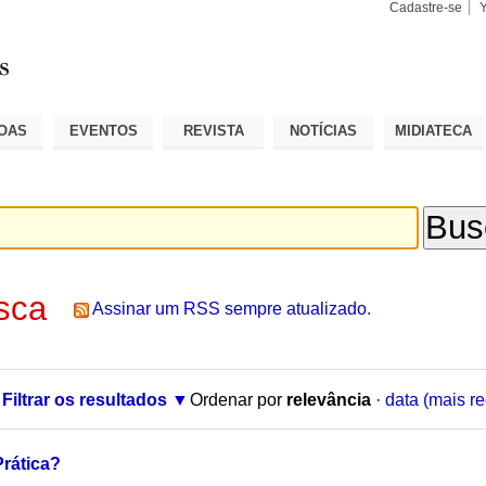
Cadastre-se
Busca
Busca
Avançad
OAS
EVENTOS
REVISTA
NOTÍCIAS
MIDIATECA
sca
Assinar um RSS sempre atualizado.
Filtrar os resultados
Ordenar por
relevância
·
data (mais re
Prática?