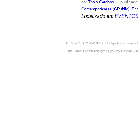
por
Thais Cardoso
—
publicado
Contemporâneas (GPublic)
,
Eco
Localizado em
EVENTO
®
O
Plone
- CMS/WCM de Código Aberto
tem
©
2
This Plone Theme brought to you by
Simples Co