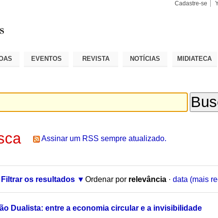
Cadastre-se
Busca
Busca
Avançad
OAS
EVENTOS
REVISTA
NOTÍCIAS
MIDIATECA
sca
Assinar um RSS sempre atualizado.
Filtrar os resultados
Ordenar por
relevância
·
data (mais re
ão Dualista: entre a economia circular e a invisibilidade