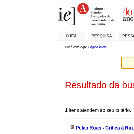
Ir
Ferramentas
Seções
para
Pessoais
o
conteúdo.
|
Ir
para
a
O IEA
PESQUISA
PESS
navegação
Você está aqui:
Página Inicial
Resultado da bu
1
itens atendem ao seu critério.
Pelas Ruas - Crítica à Raz