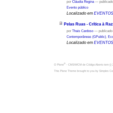
por
Cláudia Regina
—
publicad
Evento público
Localizado em
EVENTO
Pelas Ruas - Crítica à Raz
por
Thais Cardoso
—
publicado
Contemporâneas (GPublic)
,
Eco
Localizado em
EVENTO
®
O
Plone
- CMS/WCM de Código Aberto
tem
©
2
This Plone Theme brought to you by
Simples Co