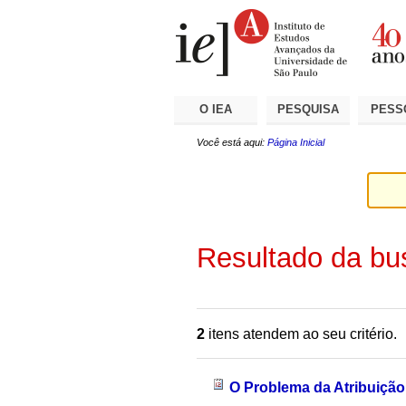
Ir
Ferramentas
Seções
para
Pessoais
o
conteúdo.
|
Ir
para
a
O IEA
PESQUISA
PESS
navegação
Você está aqui:
Página Inicial
Resultado da bu
2
itens atendem ao seu critério.
O Problema da Atribuição