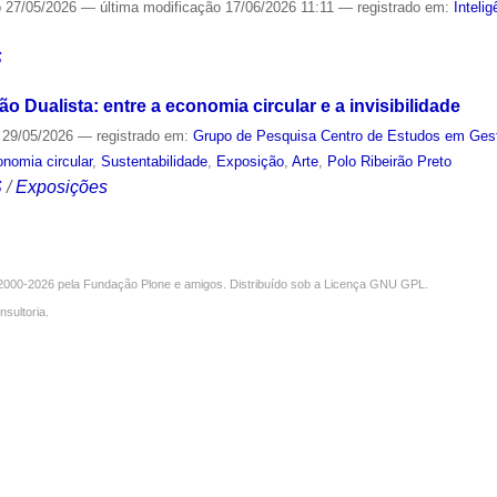
o
27/05/2026
—
última modificação
17/06/2026 11:11
— registrado em:
Intelig
S
ão Dualista: entre a economia circular e a invisibilidade
29/05/2026
— registrado em:
Grupo de Pesquisa Centro de Estudos em Gest
nomia circular
,
Sustentabilidade
,
Exposição
,
Arte
,
Polo Ribeirão Preto
S
/
Exposições
000-2026 pela
Fundação Plone
e amigos. Distribuído sob a
Licença GNU GPL
.
nsultoria
.