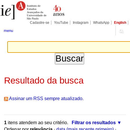
Ir
Ferramentas
Seções
para
Pessoais
o
conteúdo.
|
Cadastre-se
YouTube
Instagram
WhatsApp
English
Ir
para
menu
a
navegação
Resultado da busca
Assinar um RSS sempre atualizado.
1
itens atendem ao seu critério.
Filtrar os resultados
Ordenar por
relevância
·
data (mais recente primeiro)
·