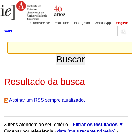
Ir
Ferramentas
Seções
para
Pessoais
o
conteúdo.
|
Cadastre-se
YouTube
Instagram
WhatsApp
English
Ir
para
menu
a
navegação
Resultado da busca
Assinar um RSS sempre atualizado.
3
itens atendem ao seu critério.
Filtrar os resultados
Ordenar por
relevância
·
data (mais recente primeiro)
·