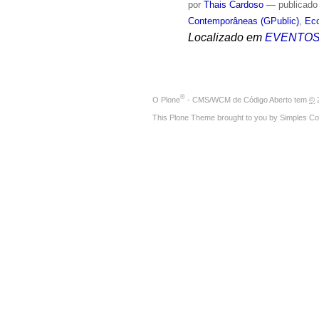
por
Thais Cardoso
—
publicado
Contemporâneas (GPublic)
,
Eco
Localizado em
EVENTO
®
O
Plone
- CMS/WCM de Código Aberto
tem
©
2
This Plone Theme brought to you by
Simples Co