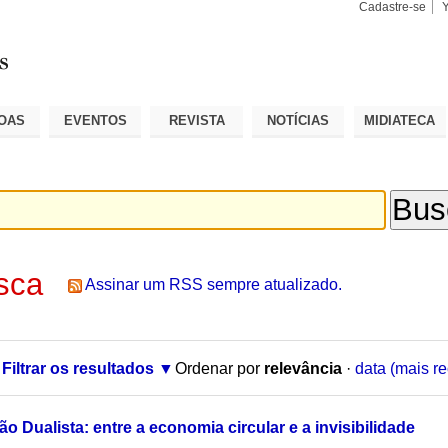
Cadastre-se
Busca
Busca
Avançad
OAS
EVENTOS
REVISTA
NOTÍCIAS
MIDIATECA
sca
Assinar um RSS sempre atualizado.
Filtrar os resultados
Ordenar por
relevância
·
data (mais re
ão Dualista: entre a economia circular e a invisibilidade