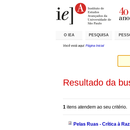
Ir
Ferramentas
Seções
para
Pessoais
o
conteúdo.
|
Ir
para
a
O IEA
PESQUISA
PESS
navegação
Você está aqui:
Página Inicial
Resultado da bu
1
itens atendem ao seu critério.
Pelas Ruas - Crítica à Raz