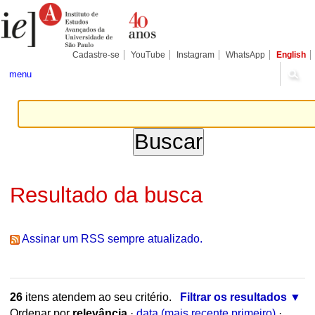
Ir
Ferramentas
Seções
para
Pessoais
o
conteúdo.
|
Cadastre-se
YouTube
Instagram
WhatsApp
English
Ir
para
menu
a
navegação
Resultado da busca
Assinar um RSS sempre atualizado.
26
itens atendem ao seu critério.
Filtrar os resultados
Ordenar por
relevância
·
data (mais recente primeiro)
·