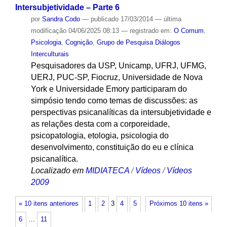
Intersubjetividade – Parte 6
por
Sandra Codo
—
publicado
17/03/2014
—
última
modificação
04/06/2025 08:13
— registrado em:
O Comum
,
Psicologia
,
Cognição
,
Grupo de Pesquisa Diálogos
Interculturais
Pesquisadores da USP, Unicamp, UFRJ, UFMG,
UERJ, PUC-SP, Fiocruz, Universidade de Nova
York e Universidade Emory participaram do
simpósio tendo como temas de discussões: as
perspectivas psicanalíticas da intersubjetividade e
as relações desta com a corporeidade,
psicopatologia, etologia, psicologia do
desenvolvimento, constituição do eu e clínica
psicanalítica.
Localizado em
MIDIATECA
/
Vídeos
/
Vídeos
2009
« 10 itens anteriores
1
2
3
4
5
Próximos 10 itens »
6
…
11