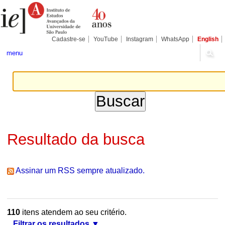
Ir
Ferramentas
Seções
para
Pessoais
o
conteúdo.
|
Cadastre-se
YouTube
Instagram
WhatsApp
English
Ir
para
menu
a
navegação
Resultado da busca
Assinar um RSS sempre atualizado.
110
itens atendem ao seu critério.
Filtrar os resultados