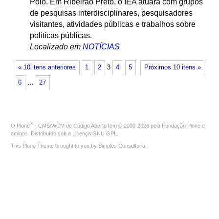
Pólo. Em Ribeirão Preto, o IEA atuará com grupos
de pesquisas interdisciplinares, pesquisadores
visitantes, atividades públicas e trabalhos sobre
políticas públicas.
Localizado em
NOTÍCIAS
« 10 itens anteriores
1
2
3
4
5
Próximos 10 itens »
6
…
27
®
O
Plone
- CMS/WCM de Código Aberto
tem
©
2000-2026 pela
Fundação Plone
e
amigos. Distribuído sob a
Licença GNU GPL
.
This Plone Theme brought to you by
Simples Consultoria
.