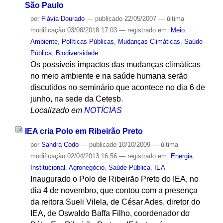
São Paulo
por
Flávia Dourado
—
publicado
22/05/2007
—
última
modificação
03/08/2018 17:03
— registrado em:
Meio
Ambiente
,
Políticas Públicas
,
Mudanças Climáticas
,
Saúde
Pública
,
Biodiversidade
Os possíveis impactos das mudanças climáticas
no meio ambiente e na saúde humana serão
discutidos no seminário que acontece no dia 6 de
junho, na sede da Cetesb.
Localizado em
NOTÍCIAS
IEA cria Polo em Ribeirão Preto
por
Sandra Codo
—
publicado
10/10/2009
—
última
modificação
02/04/2013 16:56
— registrado em:
Energia
,
Institucional
,
Agronegócio
,
Saúde Pública
,
IEA
Inaugurado o Polo de Ribeirão Preto do IEA, no
dia 4 de novembro, que contou com a presença
da reitora Sueli Vilela, de César Ades, diretor do
IEA, de Oswaldo Baffa Filho, coordenador do