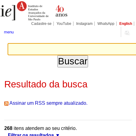
Ir
Ferramentas
Seções
para
Pessoais
o
conteúdo.
|
Cadastre-se
YouTube
Instagram
WhatsApp
English
Ir
para
menu
a
navegação
Resultado da busca
Assinar um RSS sempre atualizado.
268
itens atendem ao seu critério.
Filtrar os resultados