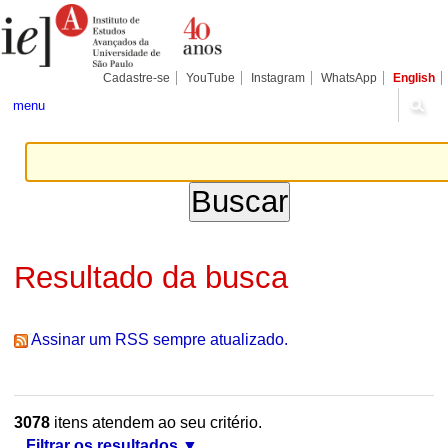
Ir
Ferramentas
Seções
para
Pessoais
o
conteúdo.
|
Cadastre-se
YouTube
Instagram
WhatsApp
English
Ir
para
menu
a
navegação
Resultado da busca
Assinar um RSS sempre atualizado.
3078
itens atendem ao seu critério.
Filtrar os resultados