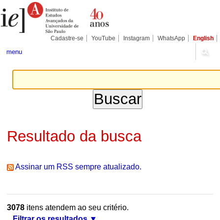
Ir
Ferramentas
Seções
para
Pessoais
o
conteúdo.
|
Cadastre-se
YouTube
Instagram
WhatsApp
English
Ir
para
menu
a
navegação
Resultado da busca
Assinar um RSS sempre atualizado.
3078
itens atendem ao seu critério.
Filtrar os resultados