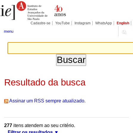
Ir
Ferramentas
Seções
para
Pessoais
o
conteúdo.
|
Cadastre-se
YouTube
Instagram
WhatsApp
English
Ir
para
menu
a
navegação
Resultado da busca
Assinar um RSS sempre atualizado.
277
itens atendem ao seu critério.
Filtrar os resultados