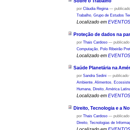
Sobre o Trabalho
por
Cláudia Regina
—
publicad
Trabalho
,
Grupo de Estudos Teo
Localizado em
EVENTO
Proteção de dados na pa
por
Thais Cardoso
—
publicado
Computação
,
Polo Ribeirão Pre
Localizado em
EVENTO
Saúde Planetária na Améri
por
Sandra Sedini
—
publicado
Ambiente
,
Alimentos
,
Ecossist
Humana
,
Direito
,
América Latin
Localizado em
EVENTO
Direito, Tecnologia e a N
por
Thais Cardoso
—
publicado
Direito
,
Tecnologias de Informa
Localizado em
EVENTO