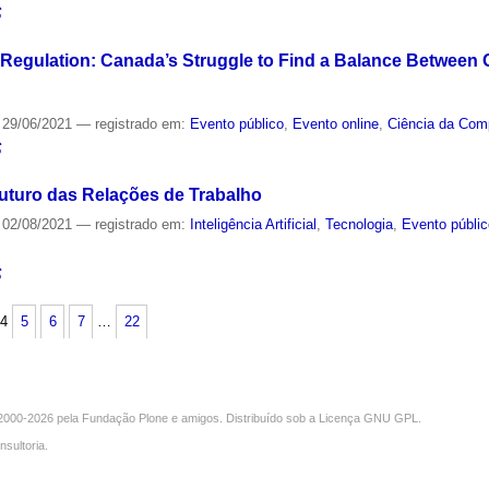
S
t Regulation: Canada’s Struggle to Find a Balance Between
29/06/2021
— registrado em:
Evento público
,
Evento online
,
Ciência da Com
S
o Futuro das Relações de Trabalho
02/08/2021
— registrado em:
Inteligência Artificial
,
Tecnologia
,
Evento públi
S
4
5
6
7
…
22
000-2026 pela
Fundação Plone
e amigos. Distribuído sob a
Licença GNU GPL
.
nsultoria
.