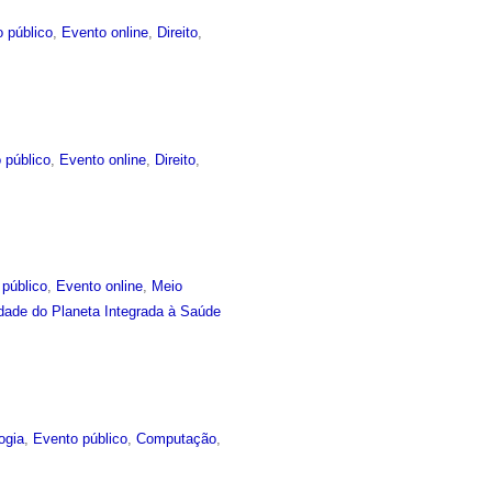
 público
,
Evento online
,
Direito
,
 público
,
Evento online
,
Direito
,
 público
,
Evento online
,
Meio
idade do Planeta Integrada à Saúde
ogia
,
Evento público
,
Computação
,