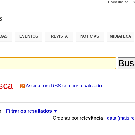
Cadastre-se
Busca
Busca
Avançad
OAS
EVENTOS
REVISTA
NOTÍCIAS
MIDIATECA
sca
Assinar um RSS sempre atualizado.
o.
Filtrar os resultados
Ordenar por
relevância
·
data (mais re