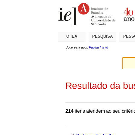
Ir
Ferramentas
Seções
para
Pessoais
o
conteúdo.
|
Ir
para
a
O IEA
PESQUISA
PESS
navegação
Você está aqui:
Página Inicial
Resultado da bu
214
itens atendem ao seu critéri