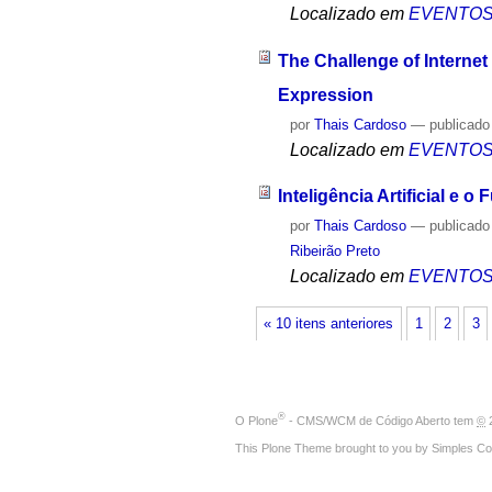
Localizado em
EVENTO
The Challenge of Interne
Expression
por
Thais Cardoso
—
publicado
Localizado em
EVENTO
Inteligência Artificial e 
por
Thais Cardoso
—
publicado
Ribeirão Preto
Localizado em
EVENTO
« 10 itens anteriores
1
2
3
®
O
Plone
- CMS/WCM de Código Aberto
tem
©
2
This Plone Theme brought to you by
Simples Co