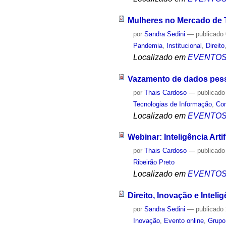
Mulheres no Mercado de 
por
Sandra Sedini
—
publicado
Pandemia
,
Institucional
,
Direito
Localizado em
EVENTO
Vazamento de dados pesso
por
Thais Cardoso
—
publicado
Tecnologias de Informação
,
Co
Localizado em
EVENTO
Webinar: Inteligência Artif
por
Thais Cardoso
—
publicado
Ribeirão Preto
Localizado em
EVENTO
Direito, Inovação e Inteligê
por
Sandra Sedini
—
publicado
Inovação
,
Evento online
,
Grupo