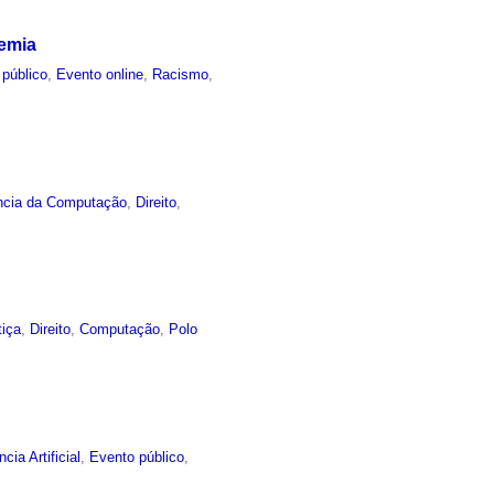
demia
 público
,
Evento online
,
Racismo
,
ncia da Computação
,
Direito
,
tiça
,
Direito
,
Computação
,
Polo
ncia Artificial
,
Evento público
,