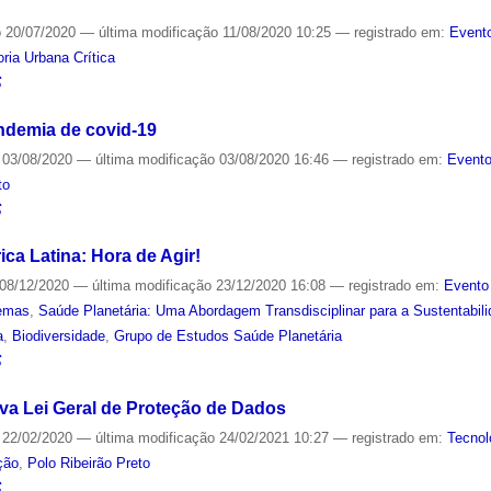
o
20/07/2020
—
última modificação
11/08/2020 10:25
— registrado em:
Evento
ria Urbana Crítica
S
ndemia de covid-19
03/08/2020
—
última modificação
03/08/2020 16:46
— registrado em:
Evento
to
S
ca Latina: Hora de Agir!
08/12/2020
—
última modificação
23/12/2020 16:08
— registrado em:
Evento
emas
,
Saúde Planetária: Uma Abordagem Transdisciplinar para a Sustentabil
a
,
Biodiversidade
,
Grupo de Estudos Saúde Planetária
S
ova Lei Geral de Proteção de Dados
22/02/2020
—
última modificação
24/02/2021 10:27
— registrado em:
Tecnol
ção
,
Polo Ribeirão Preto
S