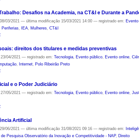
Trabalho: Desafios na Academia, na CT&I e Durante a Pan
08/03/2021
—
última modificação
15/03/2021 14:00
— registrado em:
Evento
,
Periferias
,
IEA
,
Mulheres
,
CT&I
S
ais: direitos dos titulares e medidas preventivas
23/04/2021
— registrado em:
Tecnologia
,
Evento público
,
Evento online
,
Ciê
mputação
,
Internet
,
Polo Ribeirão Preto
S
icial e o Poder Judiciário
27/05/2021
— registrado em:
Tecnologia
,
Evento público
,
Evento online
,
Jus
S
ncia Artificial
29/06/2021
—
última modificação
31/08/2021 09:16
— registrado em:
Inteligê
 de Pesquisa Observatório da Inovação e Competitividade - NAP
,
Direito